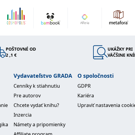
POŠTOVNÉ OD
UKÁŽKY PRI
2 ,1 €
VÄČŠINE KNÍ
Vydavateľstvo GRADA
O spoločnosti
Cenníky k stiahnutiu
GDPR
Pre autorov
Kariéra
anie
Chcete vydať knihu?
Upraviť nastavenia cooki
Inzercia
gika
Námety a pripomienky
Affiliate program