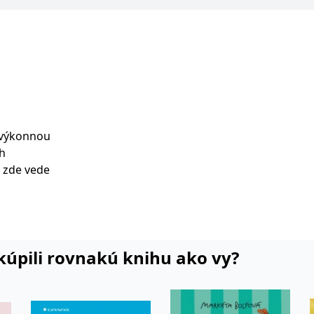
 výkonnou
ch
 zde vede
stů i
iu
ře v
i kúpili rovnakú knihu ako vy?
 na
lamní
farmacie,