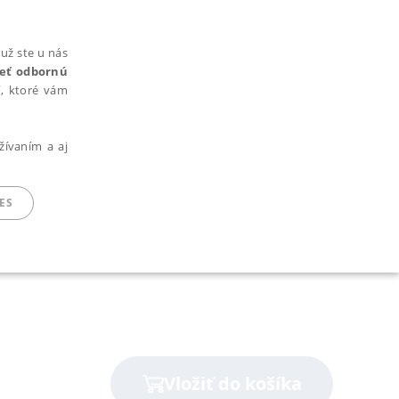
už ste u nás
rieť odbornú
cí, ktoré vám
žívaním a aj
ES
ARADENÉ SÚBORY
Vložiť do košíka
ie nie je možné webové stránky správne používať.