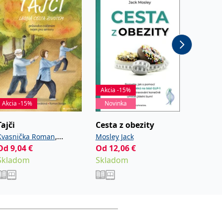
Akcia -15%
Akcia -15%
Novinka
Akcia -
Tajči
Cesta z obezity
Háčkov
,
Kvasnička Roman
Mosley Jack
Eatonov
Od
9,04
€
,
Od
12,06
€
13,42
€
Nováková Radka
Steiger
Skladom
Skladom
Sklad
Roman