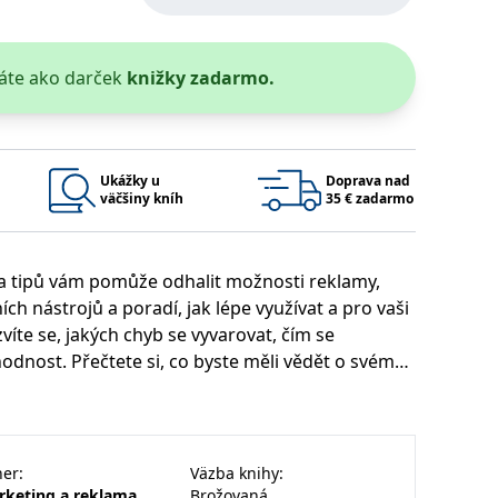
áte ako darček
knižky zadarmo.
 bylo možné podávat platné zprávy o používání jejich webových
Ukážky u
Doprava nad
užívaný k udržování proměnných relací uživatelů. Obvykle se
rým příkladem je udržování přihlášeného stavu uživatele mezi
väčšiny kníh
35 € zadarmo
Google Privacy Policy
d a tipů vám pomůže odhalit možnosti reklamy,
ch nástrojů a poradí, jak lépe využívat a pro vaši
íte se, jakých chyb se vyvarovat, čím se
ie, které systém přijímá, a zajištění souladu a přizpůsobivosti
hodnost. Přečtete si, co byste měli vědět o svém
, jak reklamu dostat k cílové skupině a využít
isku a alternativní formy reklamy či jak účinně
Platnosť končí
Popis
vám doporučení ohledně právních aspektů
1 rok 1 měsíc
e určena marketingovým manažerům a specialistům
ner
:
Väzba knihy
:
1 rok 1 měsíc
rem.
u pro interní analýzu.
í aktivit na webu.
rketing a reklama
Brožovaná