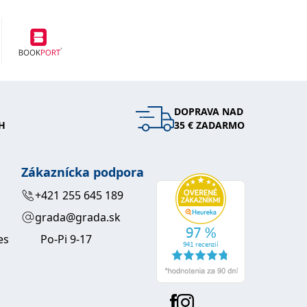
DOPRAVA NAD
H
35 € ZADARMO
Zákaznícka podpora
+421 255 645 189
grada@grada.sk
es
Po-Pi 9-17