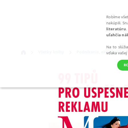
Robíme všet
nakúpili. S
literatúru
.
uľahčia ná
Na to slúži
Všetky knihy
Podnikanie, ekonómia a f
vďaka vašej
R
POTREBNÉ
Nevyhnutné súbory cookie umožňujú základné funkcie webovej st