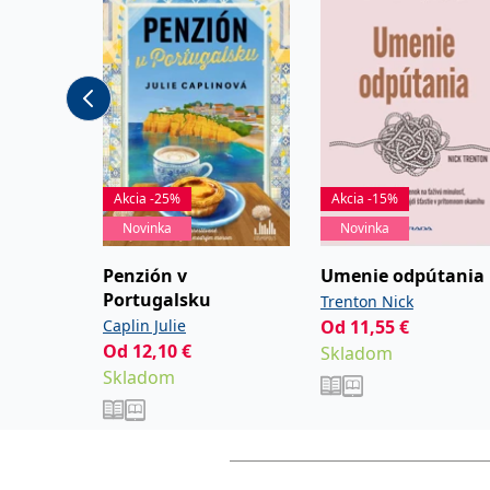
stravování , finančních služeb, pojištění, IT/počít
technologií a služeb. Od začátku roku 2001 se ja
podniková poradkyně a trenérka zabývá vývojem
praktických řešení pro aktuální problémy podnik
marketingové a propagační praxe. Těžištěm její p
průběžná analýza r ůzných propagačních metod a
a také mechanismů jejich úspěchu a účinnosti.
Akcia -25%
Akcia -15%
Novinka
Novinka
Penzión v
Umenie odpútania
Portugalsku
Trenton Nick
Caplin Julie
Od
11,55
€
Od
12,10
€
Skladom
Skladom