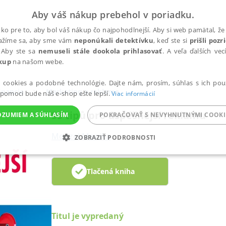
Aby váš nákup prebehol v poriadku.
ko pre to, aby bol váš nákup čo najpohodlnejší. Aby si web pamätal, že 
nažíme sa, aby sme vám
neponúkali detektívku
, keď ste si
prišli poz
 Aby ste sa
nemuseli stále dookola prihlasovať
. A veľa ďalších ve
kup
na našom webe.
a cookies a podobné technológie. Dajte nám, prosím, súhlas s ich pou
inancie
Marketing a reklama
 pomoci bude náš e-shop ešte lepší.
Viac informácií
99 tipů pro úspěšnější reklamu
OZUMIEM A SÚHLASÍM
POKRAČOVAŤ S NEVYHNUTNÝMI COOKI
Monzel Monika
ZOBRAZIŤ PODROBNOSTI
ANALYTICKÉ
MARKETINGOVÉ
FUNKČNÉ
NEZ
Tlačená kniha
Potrebné
Analytické
Marketingové
Funkčné
Nezaradené súbory
Titul je vypredaný
ránky, ako je prihlásenie používateľa a správa účtu. Bez nevyhnutných súborov cook