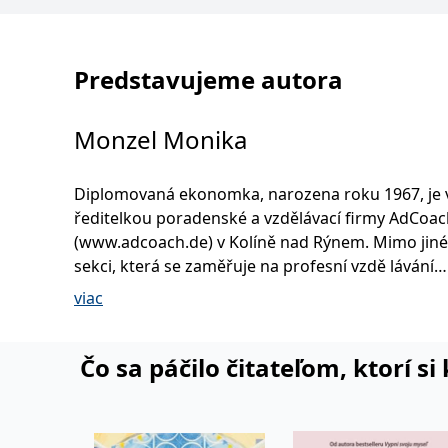
Predstavujeme autora
Monzel Monika
Diplomovaná ekonomka, narozena roku 1967, je
ředitelkou poradenské a vzdělávací firmy AdCoa
(www.adcoach.de) v Kolíně nad Rýnem. Mimo jiné
sekci, která se zaměřuje na profesní vzdě lávání
marketingových, reklamních a prodejních speciali
viac
nových pracovníků v oblasti marketingu. Po stud
ekonomie pracovala několik let v reklamní agentu
oblasti poradenství a strategického plánování a také jako
Čo sa páčilo čitateľom, ktorí s
vedoucí rozpočtu a vedoucí vývoje výrobků. Měla
starosti jak velké reklamní rozpočty, tak dílčí rek
projekty pro klienty z nejrůznějších oborů, např. 