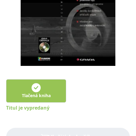
FUNKČNÉ
NEZARADENÉ SÚBORY
Potrebné
Analytické
Marketingové
Funkčné
Nezaradené súbory
Nevyhnutné súbory cookie umožňujú základné funkcie webovej stránky,
ako je prihlásenie používateľa a správa účtu. Bez nevyhnutných súborov
cookie nie je možné webové stránky správne používať.
Poskytovateľ /
Platnosť
Názov
Popis
Doména
končí
ASP.NET_SessionId
Zavřením
Tento soubor
Microsoft
prohlížeče
cookie
Corporation
zachovává stav
www.grada.sk
Tlačená kniha
relace
návštěvníka
napříč
Titul je vypredaný
požadavky na
stránku.
__cf_bm
30 minut
Tento soubor
Cloudflare Inc.
cookie se
.heureka.cz
používá k
rozlišení mezi