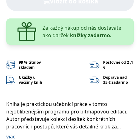
Vložiť do košíka
lidmi a roboty.
To je pro web
přínosné, aby
Google Privacy Policy
bylo možné
podávat platné
zprávy o
Za každý nákup od nás dostaváte
používání
jejich
ako darček
knižky zadarmo.
webových
stránek.
PHPSESSID
Zavřením
Cookie
PHP.net
prohlížeče
generovaný
www.bambook.cz
aplikacemi
99 % titulov
Poštovné od 2 ,1
založenými na
skladom
€
jazyce PHP.
Toto je
Ukážky u
Doprava nad
univerzální
identifikátor
väčšiny kníh
35 € zadarmo
používaný k
udržování
proměnných
relací uživatelů.
Kniha je praktickou učebnicí práce v tomto
Obvykle se
jedná o
nejoblíbenějším programu pro bitmapovou editaci.
náhodně
vygenerované
Autor představuje kolekci desítek konkrétních
číslo, jeho
použití může
pracovních postupů, které vás detailně krok za
být specifické
krokem provedou od grafického záměru ke
pro daný web,
viac
ale dobrým