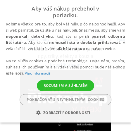
Aby váš nákup prebehol v
poriadku.
Robíme všetko pre to, aby bol váš nákup čo najpohodlnejší. Aby
si web pamätal, že už ste u nás nakúpili. Snažíme sa, aby sme vám
neponúkali detektívku
, keď ste si
prišli pozrieť odbornú
Všetky knihy
Technika, autá, počítače
Počítač
literatúru
. Aby ste sa
nemuseli stále dookola prihlasovať
. A
Adobe Photoshop v praxi
veľa ďalších vecí, ktoré vám
uľahčia nákup
na našom webe.
tipy, triky, efekty a kouzla
Na to slúžia cookies a podobné technológie. Dajte nám, prosím,
Kovařík Václav
súhlas s ich používaním a aj vďaka vašej pomoci bude náš e-shop
ešte lepší.
Viac informácií
ROZUMIEM A SÚHLASÍM
POKRAČOVAŤ S NEVYHNUTNÝMI COOKIES
ZOBRAZIŤ PODROBNOSTI
POTREBNÉ
ANALYTICKÉ
MARKETINGOVÉ