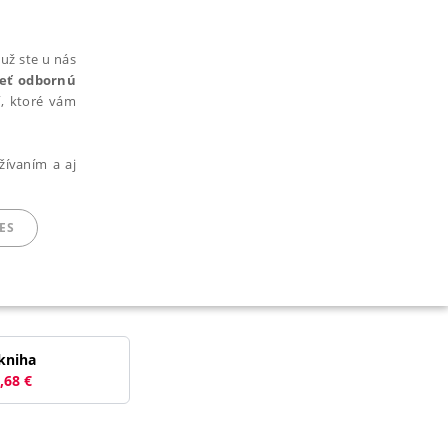
už ste u nás
rieť odbornú
cí, ktoré vám
žívaním a aj
ES
ARADENÉ SÚBORY
kniha
,68
€
ie nie je možné webové stránky správne používať.