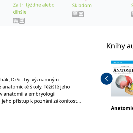
Za tri týždne alebo
Skladom
dlhšie
r
Knihy a
ihák, DrSc. byl významným
 anatomické školy. Těžiště jeho
v anatomii a embryologii
jeho přístup k poznání zákonitostí
nů je proto založen na studiu jejich
Anatomie
o pozorování byla především
al jednotlivé fáze vývoje jejího
zl dosud neznámé vztahy mezi