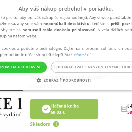
Aby váš nákup prebehol v poriadku.
ko pre to, aby bol váš nákup čo najpohodlnejší. Aby si web pamätal, že 
nažíme sa, aby sme vám
neponúkali detektívku
, keď ste si
prišli poz
 Aby ste sa
nemuseli stále dookola prihlasovať
. A veľa ďalších ve
kup
na našom webe.
a cookies a podobné technológie. Dajte nám, prosím, súhlas s ich pou
ske odbory
Teoretické odbory
 pomoci bude náš e-shop ešte lepší.
Viac informácií
Anatomie 1
OZUMIEM A SÚHLASÍM
POKRAČOVAŤ S NEVYHNUTNÝMI COOKI
Třetí, upravené a doplněné vydání
ZOBRAZIŤ PODROBNOSTI
Čihák Radomír
ANALYTICKÉ
MARKETINGOVÉ
FUNKČNÉ
NEZ
Tlačená kniha
E-
69,03
€
58
Potrebné
Analytické
Marketingové
Funkčné
Nezaradené súbory
Skladom
i
ránky, ako je prihlásenie používateľa a správa účtu. Bez nevyhnutných súborov cook