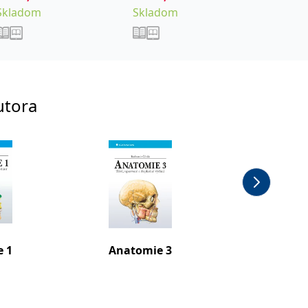
Skladom
Skladom
Sklad
utora
 1
Anatomie 3
Anatom