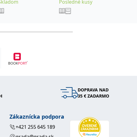
Skladom
Posledné kusy
Na stia
DOPRAVA NAD
H
35 € ZADARMO
Zákaznícka podpora
+421 255 645 189
grada@grada.sk