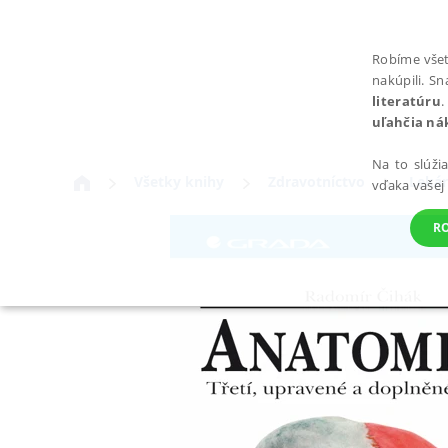
Robíme všet
nakúpili. S
literatúru
.
uľahčia ná
Na to slúži
Všetky knihy
Zdravotníctvo
Lekár
vďaka vašej
R
POTREBNÉ
Nevyhnutné súbory cookie umožňujú základné funkcie webovej st