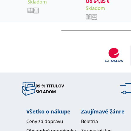
Od
64,85
€
Skladom
Zdenka
Skladom
99 % TITULOV
SKLADOM
Všetko o nákupe
Zaujímavé žánre
Ceny za dopravu
Beletria
Obchodné podmienky
Zdravotníctvo