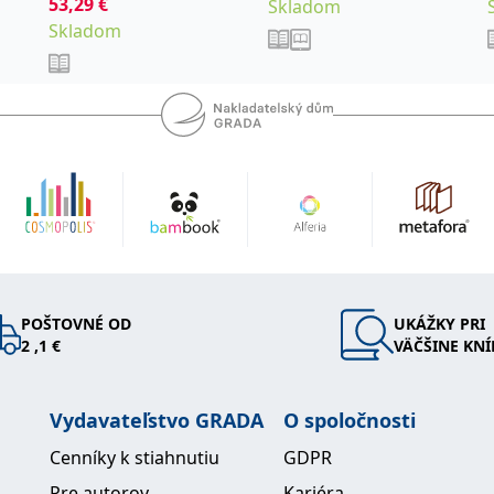
53,29
,
€
a kolektiv
Pavel
Skladom
Skladom
POŠTOVNÉ OD
UKÁŽKY PRI
2 ,1 €
VÄČŠINE KNÍ
Vydavateľstvo GRADA
O spoločnosti
Cenníky k stiahnutiu
GDPR
Pre autorov
Kariéra