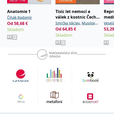
Akcia -15%
Ocenenie
Novi
uid
.adform.net
2 měsíce
Tento soubor cookie
poskytuje jednoznačně
Anatomie 1
Tisíc let nemocí a
Repr
přiřazené strojově
generované ID uživatele
válek z kostnic Čech a
medi
Čihák Radomír
a shromažďuje údaje o
aktivitě na webu. Tato
Moravy
,
Od
58,68
€
Smrčka Václav
Musilová
Vesel
data mohou být
Od
64,85
€
kolek
53,2
odeslána k analýze a
Skladom
Zdenka
hlášení třetí straně.
Skladom
Skla