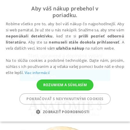
Aby váš nákup prebehol v
poriadku.
Robíme všetko pre to, aby bol váš nákup čo najpohodlnejší. Aby
si web pamätal, že už ste u nás nakúpili. Snažíme sa, aby sme vám
neponúkali detektívku
, keď ste si
prišli pozrieť odbornú
Všetky knihy
Zdravotníctvo
Lekárske odbory
literatúru
. Aby ste sa
nemuseli stále dookola prihlasovať
. A
Anatomie 3
veľa ďalších vecí, ktoré vám
uľahčia nákup
na našom webe.
Třetí, upravené a doplněné vydání
Na to slúžia cookies a podobné technológie. Dajte nám, prosím,
Čihák Radomír
súhlas s ich používaním a aj vďaka vašej pomoci bude náš e-shop
ešte lepší.
Viac informácií
ROZUMIEM A SÚHLASÍM
POKRAČOVAŤ S NEVYHNUTNÝMI COOKIES
ZOBRAZIŤ PODROBNOSTI
POTREBNÉ
ANALYTICKÉ
MARKETINGOVÉ