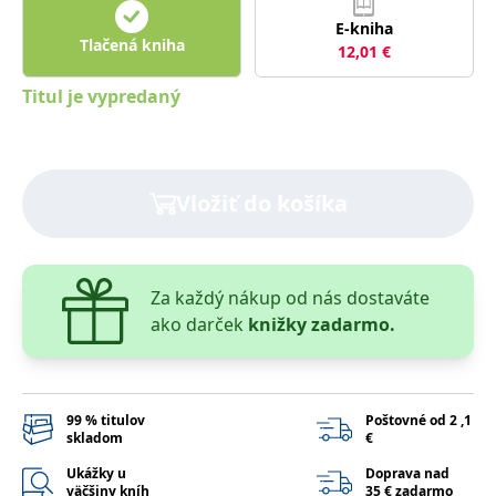
lidmi a roboty.
To je pro web
E-kniha
přínosné, aby
Tlačená kniha
12,01
€
Google Privacy Policy
bylo možné
podávat platné
zprávy o
Titul je vypredaný
používání
jejich
webových
stránek.
PHPSESSID
Zavřením
Cookie
PHP.net
prohlížeče
generovaný
Vložiť do košíka
www.bambook.cz
aplikacemi
založenými na
jazyce PHP.
Toto je
univerzální
identifikátor
Za každý nákup od nás dostaváte
používaný k
udržování
ako darček
knižky zadarmo.
proměnných
relací uživatelů.
Obvykle se
jedná o
náhodně
vygenerované
99 % titulov
Poštovné od 2 ,1
číslo, jeho
skladom
€
použití může
být specifické
Ukážky u
Doprava nad
pro daný web,
väčšiny kníh
35 € zadarmo
ale dobrým