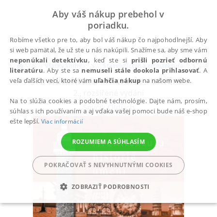
Aby váš nákup prebehol v
poriadku.
Robíme všetko pre to, aby bol váš nákup čo najpohodlnejší. Aby
si web pamätal, že už ste u nás nakúpili. Snažíme sa, aby sme vám
neponúkali detektívku
, keď ste si
prišli pozrieť odbornú
Všetky knihy
Stavebníctvo a architektúra
Arch
literatúru
. Aby ste sa
nemuseli stále dookola prihlasovať
. A
Architektura - historie - umění
veľa ďalších vecí, ktoré vám
uľahčia nákup
na našom webe.
2., rozšířené vydání
Na to slúžia cookies a podobné technológie. Dajte nám, prosím,
Ševčík Oldřich
súhlas s ich používaním a aj vďaka vašej pomoci bude náš e-shop
ešte lepší.
Viac informácií
ROZUMIEM A SÚHLASÍM
POKRAČOVAŤ S NEVYHNUTNÝMI COOKIES
ZOBRAZIŤ PODROBNOSTI
POTREBNÉ
ANALYTICKÉ
MARKETINGOVÉ