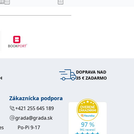
DOPRAVA NAD
H
35 € ZADARMO
Zákaznícka podpora
+421 255 645 189
grada@grada.sk
es
Po-Pi 9-17