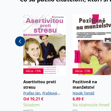
Akcia -15%
Akcia -15%
Asertivitou proti
Pozitivně na
stresu
manželství
,
Praško Ján
Prašková
Novák Tomáš
Od
10,21
€
6,89
€
Hana
Skladom
Na stiahnutie ihneď