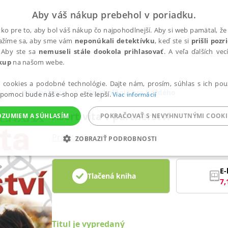
Aby váš nákup prebehol v poriadku.
ko pre to, aby bol váš nákup čo najpohodlnejší. Aby si web pamätal, že 
nažíme sa, aby sme vám
neponúkali detektívku
, keď ste si
prišli poz
 Aby ste sa
nemuseli stále dookola prihlasovať
. A veľa ďalších ve
kup
na našom webe.
a cookies a podobné technológie. Dajte nám, prosím, súhlas s ich pou
a
Psychológia
Psychológia pre každého
 pomoci bude náš e-shop ešte lepší.
Viac informácií
Asertivita v partnerství
OZUMIEM A SÚHLASÍM
POKRAČOVAŤ S NEVYHNUTNÝMI COOKI
Praško Ján
ZOBRAZIŤ PODROBNOSTI
ANALYTICKÉ
MARKETINGOVÉ
FUNKČNÉ
NEZ
E-
Tlačená kniha
7,
Potrebné
Analytické
Marketingové
Funkčné
Nezaradené súbory
ránky, ako je prihlásenie používateľa a správa účtu. Bez nevyhnutných súborov cook
Titul je vypredaný