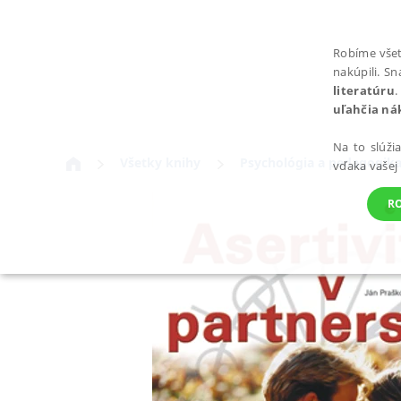
Robíme všet
nakúpili. S
literatúru
.
uľahčia ná
Na to slúži
Všetky knihy
Psychológia a pedagogik
vďaka vašej
R
POTREBNÉ
Nevyhnutné súbory cookie umožňujú základné funkcie webovej st