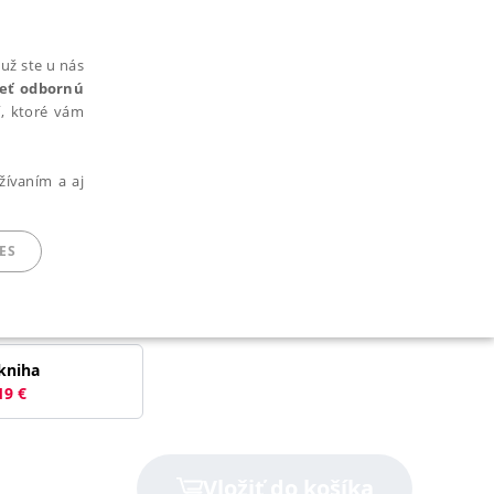
už ste u nás
rieť odbornú
cí, ktoré vám
žívaním a aj
ES
ARADENÉ SÚBORY
kniha
19
€
ie nie je možné webové stránky správne používať.
Vložiť do košíka