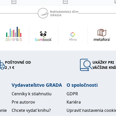
POŠTOVNÉ OD
UKÁŽKY PRI
2 ,1 €
VÄČŠINE KNÍ
Vydavateľstvo GRADA
O spoločnosti
Cenníky k stiahnutiu
GDPR
Pre autorov
Kariéra
anie
Chcete vydať knihu?
Upraviť nastavenia cooki