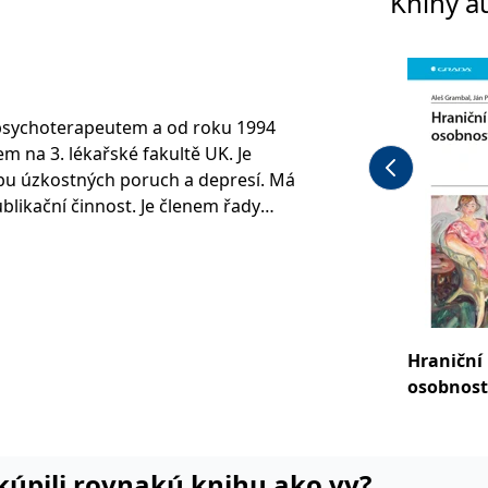
Knihy a
 psychoterapeutem a od roku 1994
m na 3. lékařské fakultě UK. Je
bu úzkostných poruch a depresí. Má
likační činnost. Je členem řady
h.
Hraniční
osobnosti
i kúpili rovnakú knihu ako vy?