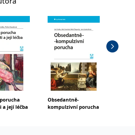
utora
 porucha
Obsedantně-
Panick
 a její léčba
kompulzivní porucha