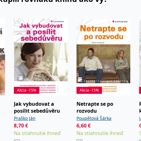
Akcia -15%
Akcia -15%
Jak vybudovat a
Netrapte se po
posílit sebedůvěru
rozvodu
Praško Ján
Poupětová Šárka
8,70
€
6,60
€
Na stiahnutie ihneď
Na stiahnutie ihneď