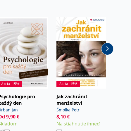
Akcia -15%
Akcia -15%
Akcia -
Psychologie pro
Jak zachránit
Grafol
každý den
manželství
Fischer
Urban Jan
Šmolka Petr
8,10
€
,
Vlaďka
Od
9,90
€
8,10
€
Na stia
Lukášov
Skladom
Na stiahnutie ihneď