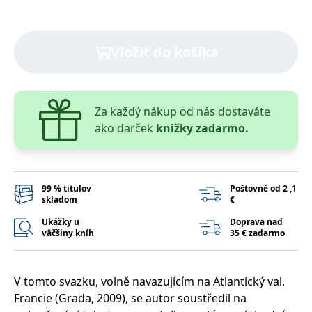
lidmi a roboty.
To je pro web
přínosné, aby
Google Privacy Policy
bylo možné
podávat platné
Vložiť do košíka
zprávy o
používání
jejich
webových
stránek.
Za každý nákup od nás dostaváte
PHPSESSID
Zavřením
Cookie
PHP.net
prohlížeče
generovaný
www.bambook.cz
ako darček
knižky zadarmo.
aplikacemi
založenými na
jazyce PHP.
Toto je
univerzální
identifikátor
99 % titulov
Poštovné od 2 ,1
používaný k
skladom
€
udržování
proměnných
relací uživatelů.
Ukážky u
Doprava nad
Obvykle se
väčšiny kníh
35 € zadarmo
jedná o
náhodně
vygenerované
číslo, jeho
V tomto svazku, volně navazujícím na Atlantický val.
použití může
být specifické
Francie (Grada, 2009), se autor soustředil na
pro daný web,
ale dobrým