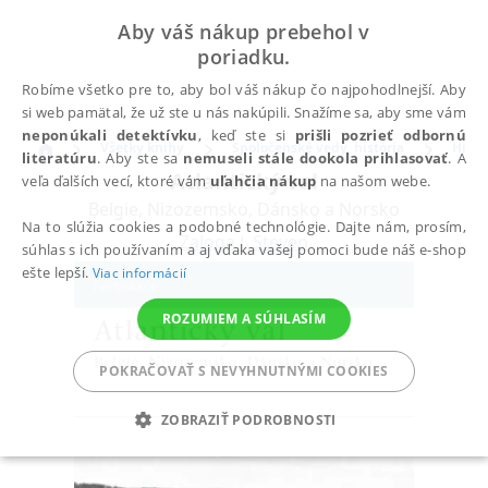
Aby váš nákup prebehol v
poriadku.
Robíme všetko pre to, aby bol váš nákup čo najpohodlnejší. Aby
si web pamätal, že už ste u nás nakúpili. Snažíme sa, aby sme vám
neponúkali detektívku
, keď ste si
prišli pozrieť odbornú
Všetky knihy
Spoločenské vedy, história
Histó
literatúru
. Aby ste sa
nemuseli stále dookola prihlasovať
. A
Atlantický val
veľa ďalších vecí, ktoré vám
uľahčia nákup
na našom webe.
Belgie, Nizozemsko, Dánsko a Norsko
Na to slúžia cookies a podobné technológie. Dajte nám, prosím,
Zaloga J. Steven
súhlas s ich používaním a aj vďaka vašej pomoci bude náš e-shop
ešte lepší.
Viac informácií
ROZUMIEM A SÚHLASÍM
POKRAČOVAŤ S NEVYHNUTNÝMI COOKIES
ZOBRAZIŤ PODROBNOSTI
POTREBNÉ
ANALYTICKÉ
MARKETINGOVÉ