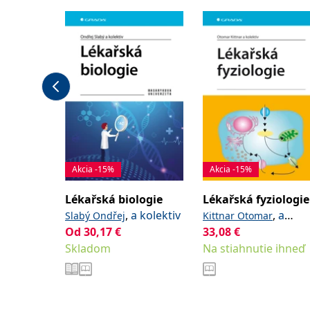
Akcia -15%
Akcia -15%
Lékařská biologie
Lékařská fyziologie
,
a kolektiv
,
a
Slabý Ondřej
Kittnar Otomar
Od
30,17
€
kolektiv
33,08
€
Skladom
Na stiahnutie ihneď