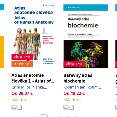
Akcia -15%
Ocenenie
Akcia -15%
Atlas anatomie
Barevný atlas
člověka I. - Atlas of
biochemie
Human Anatomy I.
,
,
Grim Miloš
Naňka
Koolman Jan
Röhm
Od
30,07
,
€
Od
40,23
€
Ondřej
Helekal Ivan
Klaus-Heinrich
Skladom
Skladom