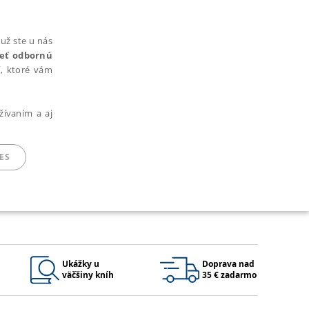
už ste u nás
rieť odbornú
cí, ktoré vám
žívaním a aj
ES
ARADENÉ SÚBORY
Ukážky u
Doprava nad
väčšiny kníh
35 € zadarmo
ie nie je možné webové stránky správne používať.