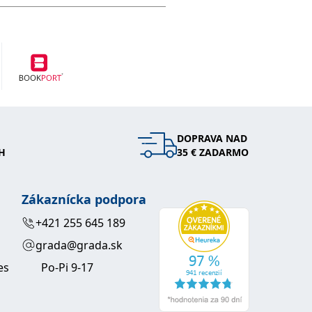
DOPRAVA NAD
H
35 € ZADARMO
Zákaznícka podpora
+421 255 645 189
grada@grada.sk
es
Po-Pi 9-17