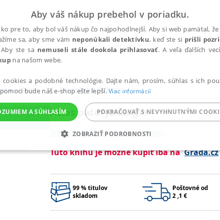
Aby váš nákup prebehol v poriadku.
ko pre to, aby bol váš nákup čo najpohodlnejší. Aby si web pamätal, že 
nažíme sa, aby sme vám
neponúkali detektívku
, keď ste si
prišli poz
 Aby ste sa
nemuseli stále dookola prihlasovať
. A veľa ďalších ve
kup
na našom webe.
a cookies a podobné technológie. Dajte nám, prosím, súhlas s ich pou
ske odbory
Teoretické odbory
 pomoci bude náš e-shop ešte lepší.
Viac informácií
Atlas patofyziologie
OZUMIEM A SÚHLASÍM
POKRAČOVAŤ S NEVYHNUTNÝMI COOKI
Silbernagl Stefan
,
Lang Florian
ZOBRAZIŤ PODROBNOSTI
Túto knihu je možné kúpiť iba na
Grada.cz
ANALYTICKÉ
MARKETINGOVÉ
FUNKČNÉ
NEZ
99 % titulov
Poštovné od
Potrebné
Analytické
Marketingové
Funkčné
Nezaradené súbory
skladom
2 ,1 €
ránky, ako je prihlásenie používateľa a správa účtu. Bez nevyhnutných súborov cook