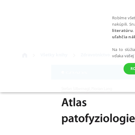
Robíme všet
nakúpili. S
literatúru
.
uľahčia ná
Na to slúži
Všetky knihy
Zdravotníctvo
Lekár
vďaka vašej
R
POTREBNÉ
Nevyhnutné súbory cookie umožňujú základné funkcie webovej st