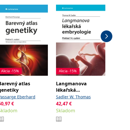
Akcia -15%
Akcia -15%
Akcia -
Barevný atlas
Langmanova
Lékařs
genetiky
lékařská
Kittnar
embryologie
Passarge Eberhard
Sadler W. Thomas
kolekti
Od
31,
50,97
€
42,47
€
Sklad
Skladom
Skladom