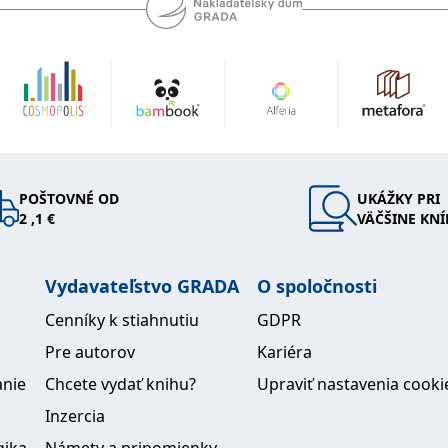
POŠTOVNÉ OD
UKÁŽKY PRI
2 ,1 €
VÄČŠINE KNÍ
Vydavateľstvo GRADA
O spoločnosti
Cenníky k stiahnutiu
GDPR
Pre autorov
Kariéra
anie
Chcete vydať knihu?
Upraviť nastavenia cooki
Inzercia