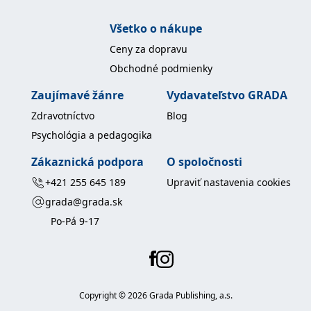
uid
.adform.net
2 měsíce
Tento soubor cookie
poskytuje jednoznačně
Všetko o nákupe
přiřazené strojově
generované ID uživatele
Ceny za dopravu
a shromažďuje údaje o
aktivitě na webu. Tato
Obchodné podmienky
data mohou být
odeslána k analýze a
hlášení třetí straně.
Zaujímavé žánre
Vydavateľstvo GRADA
Zdravotníctvo
Blog
Psychológia a pedagogika
Zákaznická podpora
O spoločnosti
+421 255 645 189
Upraviť nastavenia cookies
grada@grada.sk
Po-Pá 9-17
Copyright ©
2026
Grada Publishing, a.s.