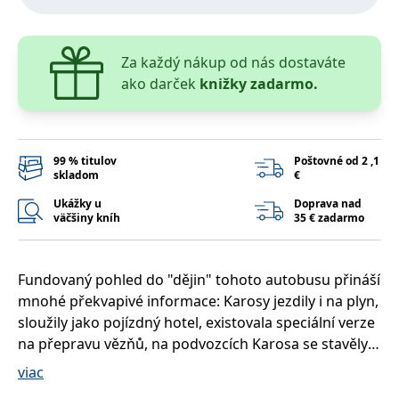
lidmi a roboty.
To je pro web
přínosné, aby
Google Privacy Policy
bylo možné
podávat platné
Za každý nákup od nás dostaváte
zprávy o
ako darček
knižky zadarmo.
používání
jejich
webových
stránek.
PHPSESSID
Zavřením
Cookie
PHP.net
prohlížeče
generovaný
www.bambook.cz
99 % titulov
Poštovné od 2 ,1
aplikacemi
skladom
€
založenými na
jazyce PHP.
Ukážky u
Doprava nad
Toto je
väčšiny kníh
35 € zadarmo
univerzální
identifikátor
používaný k
udržování
proměnných
Fundovaný pohled do "dějin" tohoto autobusu přináší
relací uživatelů.
Obvykle se
mnohé překvapivé informace: Karosy jezdily i na plyn,
jedná o
náhodně
sloužily jako pojízdný hotel, existovala speciální verze
vygenerované
na přepravu vězňů, na podvozcích Karosa se stavěly i
číslo, jeho
použití může
moderní luxusní autobusy. V knize ale najdete
být specifické
viac
pro daný web,
především přehledně uspořádaná technická data,
ale dobrým