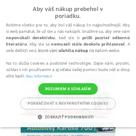
Aby váš nákup prebehol v
poriadku.
Robíme všetko pre to, aby bol váš nákup čo najpohodlnejší. Aby
si web pamätal, že už ste u nás nakúpili. Snažíme sa, aby sme vám
neponúkali detektívku
, keď ste si
prišli pozrieť odbornú
Všetky knihy
Technika, autá, počítače
Auto & 
literatúru
. Aby ste sa
nemuseli stále dookola prihlasovať
. A
Autobusy Karosa 700
veľa ďalších vecí, ktoré vám
uľahčia nákup
na našom webe.
historie, vývoj, technika, modifikace
Na to slúžia cookies a podobné technológie. Dajte nám, prosím,
Harák Martin
súhlas s ich používaním a aj vďaka vašej pomoci bude náš e-shop
ešte lepší.
Viac informácií
ROZUMIEM A SÚHLASÍM
POKRAČOVAŤ S NEVYHNUTNÝMI COOKIES
ZOBRAZIŤ PODROBNOSTI
POTREBNÉ
ANALYTICKÉ
MARKETINGOVÉ