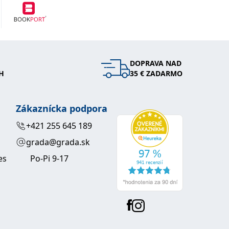
DOPRAVA NAD
H
35 € ZADARMO
Zákaznícka podpora
+421 255 645 189
grada@grada.sk
es
Po-Pi 9-17