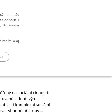
už ste u nás
rieť odbornú
cí, ktoré vám
žívaním a aj
ES
ARADENÉ SÚBORY
řený na sociální činnosti.
kytované jednotlivým
oblasti komplexní sociální
ie nie je možné webové stránky správne používať.
ovat vhodné přístupy,