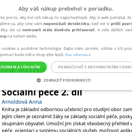
Aby váš nákup prebehol v poriadku.
ko pre to, aby bol váš nákup čo najpohodlnejší. Aby si web pamätal, že 
nažíme sa, aby sme vám
neponúkali detektívku
, keď ste si
prišli poz
 Aby ste sa
nemuseli stále dookola prihlasovať
. A veľa ďalších ve
kup
na našom webe.
a cookies a podobné technológie. Dajte nám, prosím, súhlas s ich pou
 pomoci bude náš e-shop ešte lepší.
Viac informácií
ová Anna
OZUMIEM A SÚHLASÍM
POKRAČOVAŤ S NEVYHNUTNÝMI COOKI
ZOBRAZIŤ PODROBNOSTI
Sociální péče 2. díl
ANALYTICKÉ
MARKETINGOVÉ
FUNKČNÉ
NEZ
Arnoldová Anna
Kniha je základní odbornou učebnicí pro studijní obor zamě
Jejím cílem je seznámit žáky se základy sociální péče, pos
Potrebné
Analytické
Marketingové
Funkčné
Nezaradené súbory
skupinám obyvatel. Umožní jim získat všeobecný přehled v 
ránky, ako je prihlásenie používateľa a správa účtu. Bez nevyhnutných súborov cook
péče, orientaci v systému sociálních služeb, možnost aplik