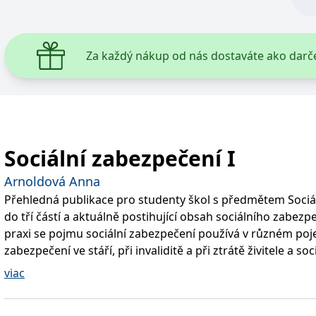
 k poskytování řady reklamních produktů, jako je nabízení cen v reálném čase od inzer
kie používá společnost Bing k určení, jaké reklamy by se měly zobrazovat a které by mo
Za každý nákup od nás dostaváte ako darč
rvní strany společnosti Microsoft MSN, které zajišťuje správné fungování této webové s
ie je v Microsoftu široce používán jako jedinečný identifikátor uživatele. Lze jej nasta
 mnoha různými doménami společnosti Microsoft, což umožňuje sledování uživatelů.
Sociální zabezpečení I
okie nastavuje společnost Doubleclick a provádí informace o tom, jak koncový uživate
Arnoldová Anna
idět před návštěvou uvedeného webu.
Přehledná publikace pro studenty škol s předmětem Sociá
ohlížeč uživatele podporuje soubory cookie.
do tří částí a aktuálně postihující obsah sociálního zabezp
praxi se pojmu sociální zabezpečení používá v různém poje
okie poskytuje jednoznačně přiřazené strojově generované ID uživatele a shromažďuje
zabezpečení ve stáří, při invaliditě a při ztrátě živitele a soci
 třetí straně.
zabezpečení v nemoci, při pracovním úrazu a nemoci z pov
viac
rodičovství, těhotenství a při nezaměstnanosti.