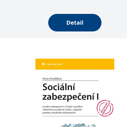
_fbp
3 měsíce
Používá Facebook
Meta Platform
Inc.
.grada.sk
Detail
_uetsid
1 den
Tento soubor coo
Microsoft
web.
Corporation
.grada.sk
SRM_B
1 rok
Toto je cookie p
Microsoft
Corporation
.c.bing.com
MUID
1 rok
Tento soubor cook
Microsoft
synchronizuje s
Corporation
.clarity.ms
IDE
1 rok
Tento soubor co
Google LLC
uživatel mohl v
.doubleclick.net
C
1 měsíc 1
Zjistěte, zda pr
Adform
den
.adform.net
uid
.adform.net
2 měsíce
Tento soubor co
analýze a hlášení