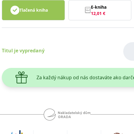
E-kniha
Tlačená kniha
12,01
€
Titul je vypredaný
Za každý nákup od nás dostaváte ako darč