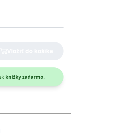
Vložiť do košíka
ek
knižky zadarmo.