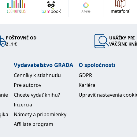
POŠTOVNÉ OD
UKÁŽKY PRI
2 ,1 €
VÄČŠINE KNÍ
Vydavateľstvo GRADA
O spoločnosti
Cenníky k stiahnutiu
GDPR
Pre autorov
Kariéra
anie
Chcete vydať knihu?
Upraviť nastavenia cooki
Inzercia
gika
Námety a pripomienky
Affiliate program