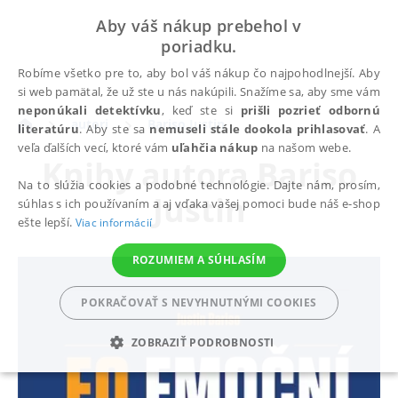
Aby váš nákup prebehol v
poriadku.
Robíme všetko pre to, aby bol váš nákup čo najpohodlnejší. Aby
si web pamätal, že už ste u nás nakúpili. Snažíme sa, aby sme vám
neponúkali detektívku
, keď ste si
prišli pozrieť odbornú
autori
Bariso Justin
literatúru
. Aby ste sa
nemuseli stále dookola prihlasovať
. A
veľa ďalších vecí, ktoré vám
uľahčia nákup
na našom webe.
Knihy autora
Bariso
Na to slúžia cookies a podobné technológie. Dajte nám, prosím,
Justin
súhlas s ich používaním a aj vďaka vašej pomoci bude náš e-shop
ešte lepší.
Viac informácií
ROZUMIEM A SÚHLASÍM
POKRAČOVAŤ S NEVYHNUTNÝMI COOKIES
ZOBRAZIŤ PODROBNOSTI
POTREBNÉ
ANALYTICKÉ
MARKETINGOVÉ