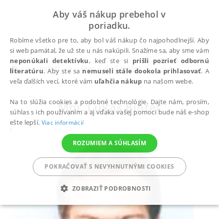
Aby váš nákup prebehol v
poriadku.
Robíme všetko pre to, aby bol váš nákup čo najpohodlnejší. Aby
si web pamätal, že už ste u nás nakúpili. Snažíme sa, aby sme vám
neponúkali detektívku
, keď ste si
prišli pozrieť odbornú
autori
Mgr. Lukáš Binter
literatúru
. Aby ste sa
nemuseli stále dookola prihlasovať
. A
veľa ďalších vecí, ktoré vám
uľahčia nákup
na našom webe.
Na to slúžia cookies a podobné technológie. Dajte nám, prosím,
Mgr. Lukáš Binter
súhlas s ich používaním a aj vďaka vašej pomoci bude náš e-shop
ešte lepší.
Viac informácií
ROZUMIEM A SÚHLASÍM
POKRAČOVAŤ S NEVYHNUTNÝMI COOKIES
ZOBRAZIŤ PODROBNOSTI
POTREBNÉ
ANALYTICKÉ
MARKETINGOVÉ