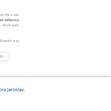
už ste u nás
rieť odbornú
cí, ktoré vám
žívaním a aj
ES
ARADENÉ SÚBORY
ora Jaroslav
,
ie nie je možné webové stránky správne používať.