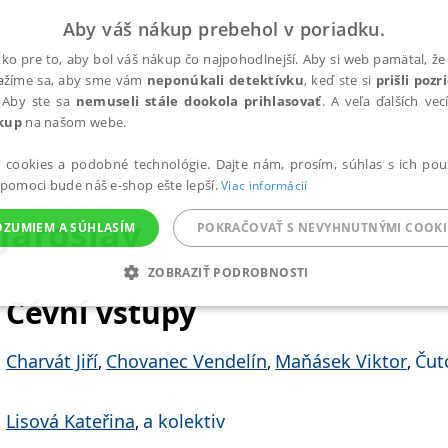
Aby váš nákup prebehol v poriadku.
ko pre to, aby bol váš nákup čo najpohodlnejší. Aby si web pamätal, že 
nažíme sa, aby sme vám
neponúkali detektívku
, keď ste si
prišli poz
 Aby ste sa
nemuseli stále dookola prihlasovať
. A veľa ďalších ve
kup
na našom webe.
a cookies a podobné technológie. Dajte nám, prosím, súhlas s ich pou
 pomoci bude náš e-shop ešte lepší.
Viac informácií
Jaroslav
OZUMIEM A SÚHLASÍM
POKRAČOVAŤ S NEVYHNUTNÝMI COOKI
ZOBRAZIŤ PODROBNOSTI
Cévní vstupy
ANALYTICKÉ
MARKETINGOVÉ
FUNKČNÉ
NEZ
Charvát Jiří
Chovanec Vendelín
Maňásek Viktor
Čut
,
,
,
Potrebné
Analytické
Marketingové
Funkčné
Nezaradené súbory
Lisová Kateřina
a kolektiv
,
ránky, ako je prihlásenie používateľa a správa účtu. Bez nevyhnutných súborov cook