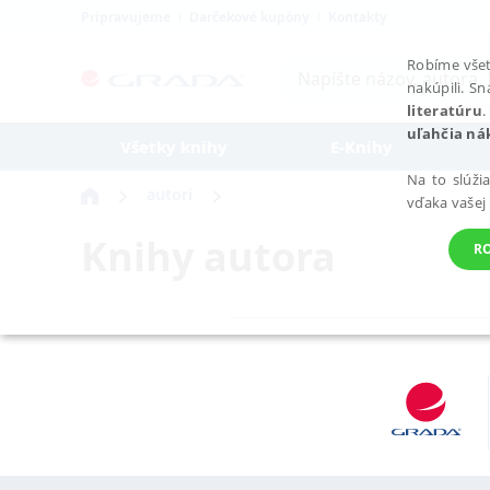
Pripravujeme
Darčekové kupóny
Kontakty
Robíme všet
nakúpili. S
literatúru
.
uľahčia ná
Všetky knihy
E-Knihy
Na to slúži
autori
vďaka vašej
Knihy autora
R
POTREBNÉ
Nevyhnutné súbory cookie umožňujú základné funkcie webovej st