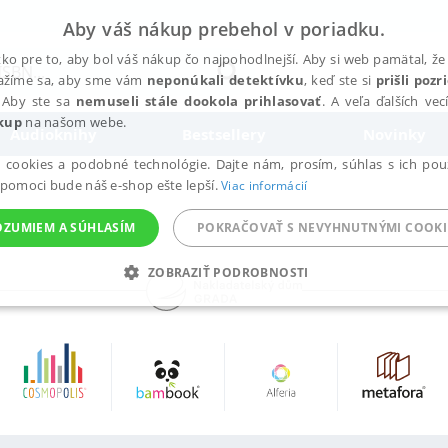
Aby váš nákup prebehol v poriadku.
ko pre to, aby bol váš nákup čo najpohodlnejší. Aby si web pamätal, že 
nažíme sa, aby sme vám
neponúkali detektívku
, keď ste si
prišli poz
 Aby ste sa
nemuseli stále dookola prihlasovať
. A veľa ďalších ve
kup
na našom webe.
Audioknihy
Bestsellery
Novinky
a cookies a podobné technológie. Dajte nám, prosím, súhlas s ich pou
 pomoci bude náš e-shop ešte lepší.
Viac informácií
OZUMIEM A SÚHLASÍM
POKRAČOVAŤ S NEVYHNUTNÝMI COOKI
ZOBRAZIŤ PODROBNOSTI
ANALYTICKÉ
MARKETINGOVÉ
FUNKČNÉ
NEZ
Potrebné
Analytické
Marketingové
Funkčné
Nezaradené súbory
ránky, ako je prihlásenie používateľa a správa účtu. Bez nevyhnutných súborov cook