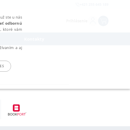
+421 255 645 189
už ste u nás
Prihlásenie
rieť odbornú
cí, ktoré vám
Kontakty
žívaním a aj
ES
ARADENÉ SÚBORY
ie nie je možné webové stránky správne používať.