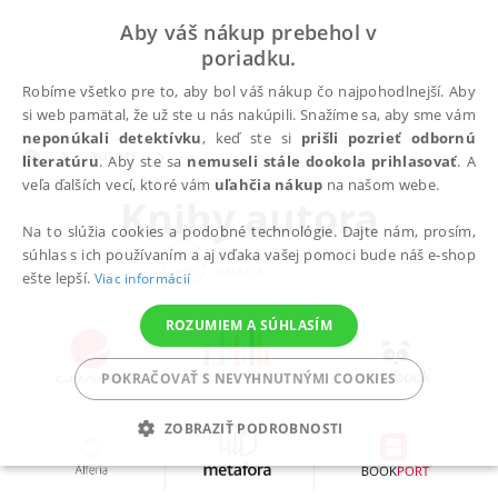
Aby váš nákup prebehol v
poriadku.
Robíme všetko pre to, aby bol váš nákup čo najpohodlnejší. Aby
si web pamätal, že už ste u nás nakúpili. Snažíme sa, aby sme vám
neponúkali detektívku
, keď ste si
prišli pozrieť odbornú
autori
literatúru
. Aby ste sa
nemuseli stále dookola prihlasovať
. A
veľa ďalších vecí, ktoré vám
uľahčia nákup
na našom webe.
Knihy autora
Na to slúžia cookies a podobné technológie. Dajte nám, prosím,
súhlas s ich používaním a aj vďaka vašej pomoci bude náš e-shop
ešte lepší.
Viac informácií
ROZUMIEM A SÚHLASÍM
POKRAČOVAŤ S NEVYHNUTNÝMI COOKIES
ZOBRAZIŤ PODROBNOSTI
POTREBNÉ
ANALYTICKÉ
MARKETINGOVÉ