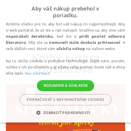
Aby váš nákup prebehol v
poriadku.
Robíme všetko pre to, aby bol váš nákup čo najpohodlnejší. Aby
si web pamätal, že už ste u nás nakúpili. Snažíme sa, aby sme vám
neponúkali detektívku
, keď ste si
prišli pozrieť odbornú
autori
Doškářová
literatúru
. Aby ste sa
nemuseli stále dookola prihlasovať
. A
veľa ďalších vecí, ktoré vám
uľahčia nákup
na našom webe.
Knihy autora
Na to slúžia cookies a podobné technológie. Dajte nám, prosím,
Doškářová
súhlas s ich používaním a aj vďaka vašej pomoci bude náš e-shop
ešte lepší.
Viac informácií
ROZUMIEM A SÚHLASÍM
POKRAČOVAŤ S NEVYHNUTNÝMI COOKIES
ZOBRAZIŤ PODROBNOSTI
POTREBNÉ
ANALYTICKÉ
MARKETINGOVÉ