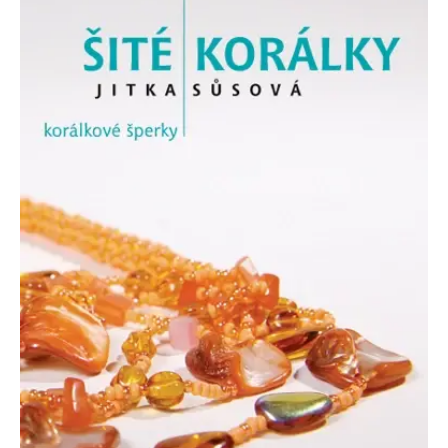
Microsoftu široce
Corporation
používán jako jedinečný
.bing.com
identifikátor uživatele.
Lze jej nastavit pomocí
vložených skriptů
Microsoft. Široce se věří,
že se synchronizuje s
mnoha různými
doménami společnosti
Microsoft, což umožňuje
sledování uživatelů.
_fbp
3 měsíce
Používá Facebook k
Meta Platform
poskytování řady
Inc.
reklamních produktů,
.grada.sk
jako je nabízení cen v
reálném čase od
inzerentů třetích stran
_uetsid
1 den
Tento soubor cookie
Microsoft
používá společnost Bing
Corporation
k určení, jaké reklamy by
.grada.sk
se měly zobrazovat a
které by mohly být
relevantní pro
koncového uživatele,
který si prohlíží web.
SRM_B
1 rok
Toto je cookie první
Microsoft
strany společnosti
Corporation
Microsoft MSN, které
.c.bing.com
zajišťuje správné