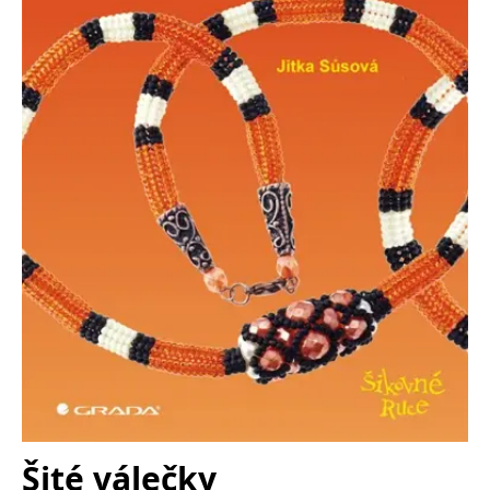
FUNKČNÉ
NEZARADENÉ SÚBORY
Potrebné
Analytické
Marketingové
Funkčné
Nezaradené súbory
Nevyhnutné súbory cookie umožňujú základné funkcie webovej stránky,
ako je prihlásenie používateľa a správa účtu. Bez nevyhnutných súborov
cookie nie je možné webové stránky správne používať.
Poskytovateľ /
Platnosť
Názov
Popis
Doména
končí
ASP.NET_SessionId
Zavřením
Tento soubor
Microsoft
prohlížeče
cookie
Corporation
zachovává stav
www.grada.sk
relace
návštěvníka
napříč
požadavky na
stránku.
__cf_bm
30 minut
Tento soubor
Cloudflare Inc.
cookie se
.heureka.cz
Šité válečky
používá k
rozlišení mezi