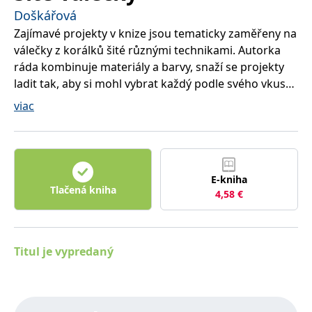
lidmi a roboty.
Doškářová
To je pro web
přínosné, aby
Zajímavé projekty v knize jsou tematicky zaměřeny na
Google Privacy Policy
bylo možné
podávat platné
válečky z korálků šité různými technikami. Autorka
zprávy o
používání
ráda kombinuje materiály a barvy, snaží se projekty
jejich
ladit tak, aby si mohl vybrat každý podle svého vkusu,
webových
stránek.
šperky elegantnější, jemně laděné nebo barevně
viac
PHPSESSID
Zavřením
Cookie
PHP.net
veselejší. Kniha má sloužit jako inspirace, rozvíjet
prohlížeče
generovaný
www.bambook.cz
fantazii a vézt k realizaci vlastních nápadů.
aplikacemi
založenými na
jazyce PHP.
Toto je
univerzální
E-kniha
identifikátor
Tlačená kniha
používaný k
4,58
€
udržování
proměnných
relací uživatelů.
Obvykle se
jedná o
Titul je vypredaný
náhodně
vygenerované
číslo, jeho
použití může
být specifické
pro daný web,
ale dobrým