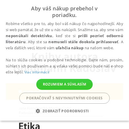
Aby váš nákup prebehol v
poriadku.
Robíme všetko pre to, aby bol váš nákup čo najpohodlnejší. Aby
si web pamätal, že už ste u nás nakúpili. Snažíme sa, aby sme vám
neponúkali detektívku
, keď ste si
prišli pozrieť odbornú
autori
Goldmann Radoslav
literatúru
. Aby ste sa
nemuseli stále dookola prihlasovať
. A
veľa ďalších vecí, ktoré vám
uľahčia nákup
na našom webe.
Knihy autora
Na to slúžia cookies a podobné technológie. Dajte nám, prosím,
Goldmann Radoslav
súhlas s ich používaním a aj vďaka vašej pomoci bude náš e-shop
ešte lepší.
Viac informácií
ROZUMIEM A SÚHLASÍM
POKRAČOVAŤ S NEVYHNUTNÝMI COOKIES
ZOBRAZIŤ PODROBNOSTI
POTREBNÉ
ANALYTICKÉ
MARKETINGOVÉ