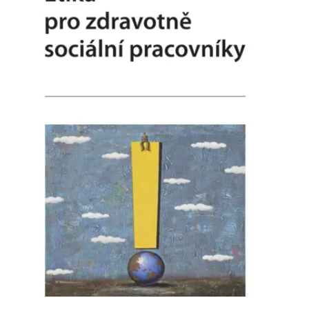
FUNKČNÉ
NEZARADENÉ SÚBORY
Potrebné
Analytické
Marketingové
Funkčné
Nezaradené súbory
Nevyhnutné súbory cookie umožňujú základné funkcie webovej stránky,
ako je prihlásenie používateľa a správa účtu. Bez nevyhnutných súborov
cookie nie je možné webové stránky správne používať.
Poskytovateľ /
Platnosť
Názov
Popis
Doména
končí
ASP.NET_SessionId
Zavřením
Tento soubor
Microsoft
prohlížeče
cookie
Corporation
zachovává stav
www.grada.sk
relace
návštěvníka
napříč
požadavky na
stránku.
__cf_bm
30 minut
Tento soubor
Cloudflare Inc.
cookie se
.heureka.cz
používá k
rozlišení mezi