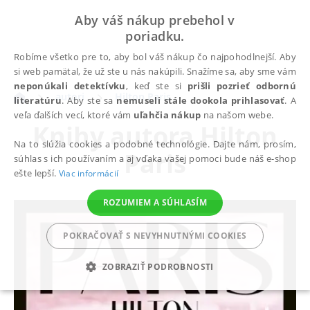
Aby váš nákup prebehol v
poriadku.
Robíme všetko pre to, aby bol váš nákup čo najpohodlnejší. Aby
si web pamätal, že už ste u nás nakúpili. Snažíme sa, aby sme vám
neponúkali detektívku
, keď ste si
prišli pozrieť odbornú
autori
Hilton Paris
literatúru
. Aby ste sa
nemuseli stále dookola prihlasovať
. A
veľa ďalších vecí, ktoré vám
uľahčia nákup
na našom webe.
Knihy autora
Hilton
Na to slúžia cookies a podobné technológie. Dajte nám, prosím,
Paris
súhlas s ich používaním a aj vďaka vašej pomoci bude náš e-shop
ešte lepší.
Viac informácií
ROZUMIEM A SÚHLASÍM
POKRAČOVAŤ S NEVYHNUTNÝMI COOKIES
ZOBRAZIŤ PODROBNOSTI
POTREBNÉ
ANALYTICKÉ
MARKETINGOVÉ