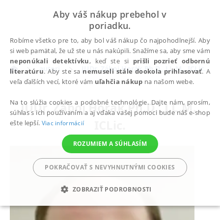
Aby váš nákup prebehol v
poriadku.
Robíme všetko pre to, aby bol váš nákup čo najpohodlnejší. Aby
si web pamätal, že už ste u nás nakúpili. Snažíme sa, aby sme vám
neponúkali detektívku
, keď ste si
prišli pozrieť odbornú
autori
JUDr. Záboj Horák Ph.D., LL.M., ICLic.
literatúru
. Aby ste sa
nemuseli stále dookola prihlasovať
. A
veľa ďalších vecí, ktoré vám
uľahčia nákup
na našom webe.
Na to slúžia cookies a podobné technológie. Dajte nám, prosím,
JUDr. Záboj Horák Ph.D., LL.M.,
súhlas s ich používaním a aj vďaka vašej pomoci bude náš e-shop
ICLic.
ešte lepší.
Viac informácií
ROZUMIEM A SÚHLASÍM
POKRAČOVAŤ S NEVYHNUTNÝMI COOKIES
ZOBRAZIŤ PODROBNOSTI
POTREBNÉ
ANALYTICKÉ
MARKETINGOVÉ