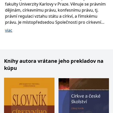
lidmi a roboty.
fakulty Univerzity Karlovy v Praze. Věnuje se právním
To je pro web
přínosné, aby
dějinám, církevnímu právu, konfesnímu právu, tj.
Google Privacy Policy
bylo možné
právní regulaci vztahu státu a církví, a římskému
podávat platné
zprávy o
právu. Je místopředsedou Společnosti pro církevní
používání
jejich
právo a členem redakční rady Revue církevního práva.
viac
webových
stránek.
PHPSESSID
Zavřením
Cookie
PHP.net
prohlížeče
generovaný
www.bambook.cz
aplikacemi
založenými na
jazyce PHP.
Toto je
Knihy autora vrátane jeho prekladov na
univerzální
identifikátor
kúpu
používaný k
udržování
proměnných
relací uživatelů.
Obvykle se
jedná o
náhodně
vygenerované
číslo, jeho
použití může
být specifické
pro daný web,
ale dobrým