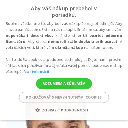
Aby váš nákup prebehol v
poriadku.
Robíme všetko pre to, aby bol váš nákup čo najpohodlnejší. Aby
si web pamätal, že už ste u nás nakúpili. Snažíme sa, aby sme vám
neponúkali detektívku
, keď ste si
prišli pozrieť odbornú
autori
Ing. Vilém Kunz Ph.D.
literatúru
. Aby ste sa
nemuseli stále dookola prihlasovať
. A
veľa ďalších vecí, ktoré vám
uľahčia nákup
na našom webe.
Na to slúžia cookies a podobné technológie. Dajte nám, prosím,
Ing. Vilém Kunz Ph.D.
súhlas s ich používaním a aj vďaka vašej pomoci bude náš e-shop
ešte lepší.
Viac informácií
ROZUMIEM A SÚHLASÍM
POKRAČOVAŤ S NEVYHNUTNÝMI COOKIES
ZOBRAZIŤ PODROBNOSTI
POTREBNÉ
ANALYTICKÉ
MARKETINGOVÉ