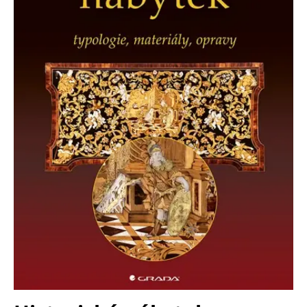
FUNKČNÉ
NEZARADENÉ SÚBORY
Potrebné
Analytické
Marketingové
Funkčné
Nezaradené súbory
Nevyhnutné súbory cookie umožňujú základné funkcie webovej stránky,
ako je prihlásenie používateľa a správa účtu. Bez nevyhnutných súborov
cookie nie je možné webové stránky správne používať.
Poskytovateľ /
Platnosť
Názov
Popis
Doména
končí
ASP.NET_SessionId
Zavřením
Tento soubor
Microsoft
prohlížeče
cookie
Corporation
zachovává stav
www.grada.sk
relace
návštěvníka
napříč
požadavky na
stránku.
__cf_bm
30 minut
Tento soubor
Cloudflare Inc.
cookie se
.heureka.cz
používá k
rozlišení mezi