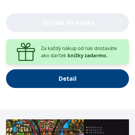
různých historických obdobích. Hlavní část knihy je
věnována průzkumům, opravám, sanacím a obnovám
omítek. Čtenáři budou seznámeni s tradičními i
Vložiť do košíka
moderními restaurátorskými postupy a metodami, s
možností uplatnění nových typů materiálů na
historických budovách. Součástí knihy je bohatá
obrazová dokumentace v podobě barevných i
Za každý nákup od nás dostaváte
černobílých fotografií a nákresů, které vhodně
ako darček
knižky zadarmo.
doplňují výklad.
Detail