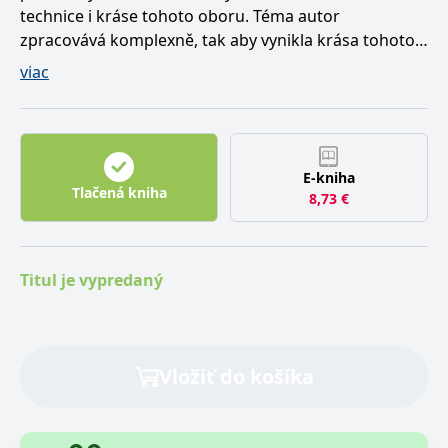
technice i kráse tohoto oboru. Téma autor
zpracovává komplexně, tak aby vynikla krása tohoto
dekorativního řemesla i jeho technická stránka.
viac
Hlavním přínosem knihy je důraz na řemeslné
zpracování vitráží v minulosti i současnosti a na
opravy a restaurování historických vitrají. Knihu jistě
přivítají a ocení zájemci o rukodělná řemesla i
E-kniha
profesionální umělečtí sklenáři.
Tlačená kniha
8,73
€
Titul je vypredaný
Vložiť do košíka