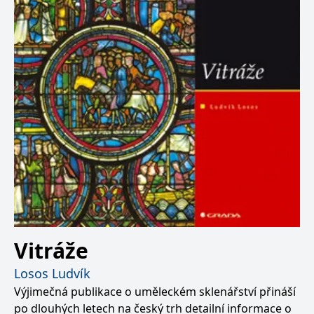
Vitráže
Losos Ludvík
Výjimečná publikace o uměleckém sklenářství přináší
po dlouhých letech na český trh detailní informace o