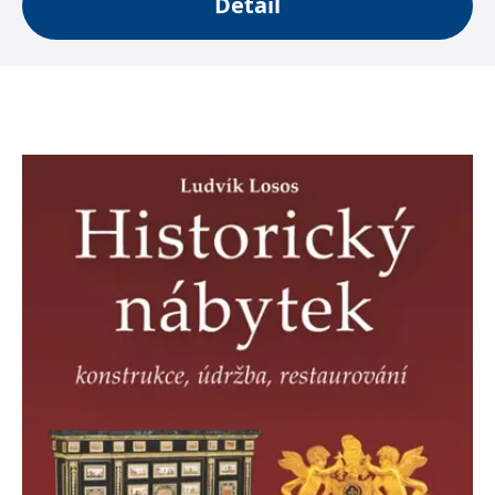
Detail
Microsoftu široce
Corporation
používán jako jedinečný
.bing.com
identifikátor uživatele.
Lze jej nastavit pomocí
vložených skriptů
Microsoft. Široce se věří,
že se synchronizuje s
mnoha různými
doménami společnosti
Microsoft, což umožňuje
sledování uživatelů.
_fbp
3 měsíce
Používá Facebook k
Meta Platform
poskytování řady
Inc.
reklamních produktů,
.grada.sk
jako je nabízení cen v
reálném čase od
inzerentů třetích stran
_uetsid
1 den
Tento soubor cookie
Microsoft
používá společnost Bing
Corporation
k určení, jaké reklamy by
.grada.sk
se měly zobrazovat a
které by mohly být
relevantní pro
koncového uživatele,
který si prohlíží web.
SRM_B
1 rok
Toto je cookie první
Microsoft
strany společnosti
Corporation
Microsoft MSN, které
.c.bing.com
zajišťuje správné