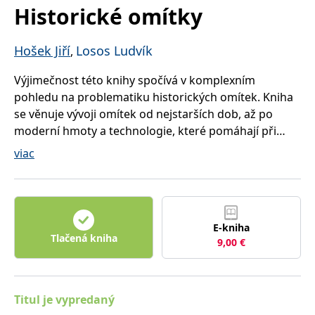
Historické omítky
Hošek Jiří
Losos Ludvík
,
Výjimečnost této knihy spočívá v komplexním
pohledu na problematiku historických omítek. Kniha
se věnuje vývoji omítek od nejstarších dob, až po
moderní hmoty a technologie, které pomáhají při
rekonstrukcích a sanacích omítek.Vhodné provedení
viac
omítek při rekonstrukcích je nutným předpokladem
pro uchování autentické podoby historických staveb.
Publikaci proto jistě ocení památkáři, architekti i
stavební firmy, které se podílejí na opravách a
E-kniha
rekonstrukcích památek i ostatních historických
Tlačená kniha
9,00
€
staveb. Autoři popisují výtvarný a technologický vývoj
omítek od počátku dějin stavitelství až po začátek
dvacátého století. Podrobně jsou rozebrány
jednotlivé materiály pro omítky, způsob jejich využití v
Titul je vypredaný