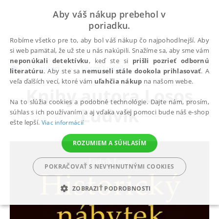
Aby váš nákup prebehol v
poriadku.
Robíme všetko pre to, aby bol váš nákup čo najpohodlnejší. Aby
si web pamätal, že už ste u nás nakúpili. Snažíme sa, aby sme vám
neponúkali detektívku
, keď ste si
prišli pozrieť odbornú
autori
Losos Ludvík
literatúru
. Aby ste sa
nemuseli stále dookola prihlasovať
. A
veľa ďalších vecí, ktoré vám
uľahčia nákup
na našom webe.
Knihy autora
Losos
Na to slúžia cookies a podobné technológie. Dajte nám, prosím,
Ludvík
súhlas s ich používaním a aj vďaka vašej pomoci bude náš e-shop
ešte lepší.
Viac informácií
ROZUMIEM A SÚHLASÍM
POKRAČOVAŤ S NEVYHNUTNÝMI COOKIES
ZOBRAZIŤ PODROBNOSTI
POTREBNÉ
ANALYTICKÉ
MARKETINGOVÉ