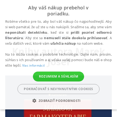
Aby váš nákup prebehol v
poriadku.
Robíme všetko pre to, aby bol váš nákup čo najpohodlnejší. Aby
si web pamätal, že už ste u nás nakúpili. Snažíme sa, aby sme vám
neponúkali detektívku
, keď ste si
prišli pozrieť odbornú
autori
Marek Josef
literatúru
. Aby ste sa
nemuseli stále dookola prihlasovať
. A
veľa ďalších vecí, ktoré vám
uľahčia nákup
na našom webe.
Knihy autora
Marek
Na to slúžia cookies a podobné technológie. Dajte nám, prosím,
Josef
súhlas s ich používaním a aj vďaka vašej pomoci bude náš e-shop
ešte lepší.
Viac informácií
ROZUMIEM A SÚHLASÍM
POKRAČOVAŤ S NEVYHNUTNÝMI COOKIES
ZOBRAZIŤ PODROBNOSTI
POTREBNÉ
ANALYTICKÉ
MARKETINGOVÉ