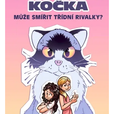
FUNKČNÉ
NEZARADENÉ SÚBORY
Potrebné
Analytické
Marketingové
Funkčné
Nezaradené súbory
Nevyhnutné súbory cookie umožňujú základné funkcie webovej stránky,
ako je prihlásenie používateľa a správa účtu. Bez nevyhnutných súborov
cookie nie je možné webové stránky správne používať.
Poskytovateľ /
Platnosť
Názov
Popis
Doména
končí
ASP.NET_SessionId
Zavřením
Tento soubor
Microsoft
prohlížeče
cookie
Corporation
zachovává stav
www.grada.sk
relace
návštěvníka
napříč
požadavky na
stránku.
__cf_bm
30 minut
Tento soubor
Cloudflare Inc.
cookie se
.heureka.cz
používá k
rozlišení mezi