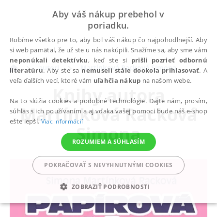
Aby váš nákup prebehol v
poriadku.
Robíme všetko pre to, aby bol váš nákup čo najpohodlnejší. Aby
si web pamätal, že už ste u nás nakúpili. Snažíme sa, aby sme vám
neponúkali detektívku
, keď ste si
prišli pozrieť odbornú
autori
Martínková Racková Simona
literatúru
. Aby ste sa
nemuseli stále dookola prihlasovať
. A
veľa ďalších vecí, ktoré vám
uľahčia nákup
na našom webe.
Knihy autora
Na to slúžia cookies a podobné technológie. Dajte nám, prosím,
Martínková Racková
súhlas s ich používaním a aj vďaka vašej pomoci bude náš e-shop
ešte lepší.
Viac informácií
Simona
ROZUMIEM A SÚHLASÍM
POKRAČOVAŤ S NEVYHNUTNÝMI COOKIES
ZOBRAZIŤ PODROBNOSTI
POTREBNÉ
ANALYTICKÉ
MARKETINGOVÉ