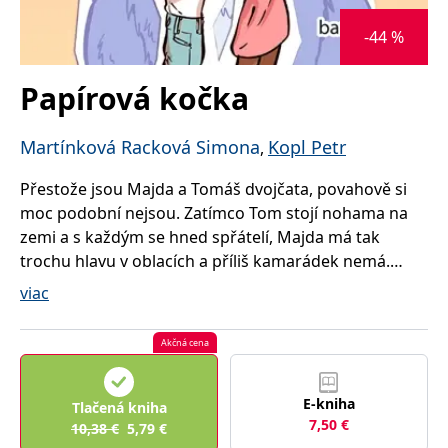
lidmi a roboty.
To je pro web
-44 %
přínosné, aby
Google Privacy Policy
bylo možné
podávat platné
zprávy o
Papírová kočka
používání
jejich
webových
stránek.
Martínková Racková Simona
Kopl Petr
,
PHPSESSID
Zavřením
Cookie
PHP.net
prohlížeče
generovaný
www.bambook.cz
Přestože jsou Majda a Tomáš dvojčata, povahově si
aplikacemi
založenými na
moc podobní nejsou. Zatímco Tom stojí nohama na
jazyce PHP.
Toto je
zemi a s každým se hned spřátelí, Majda má tak
univerzální
trochu hlavu v oblacích a příliš kamarádek nemá.
identifikátor
používaný k
Miluje kreslení.
udržování
viac
proměnných
relací uživatelů.
A miluje také kočky. Ale o tom, aby si nějakou pořídila
Obvykle se
Akčná cena
jedná o
domů, nechtějí její rodiče ani slyšet. Proto Majdě
náhodně
vygenerované
nezbývá než se spokojit jen s kočkami nakreslenými.
číslo, jeho
použití může
E-kniha
Jak to změnit? Navíc její nafoukaná spolužačka Gábina
Tlačená kniha
být specifické
7,50
€
dostane kočku. A krásnou, sibiřskou!
10,38
€
5,79
€
pro daný web,
ale dobrým