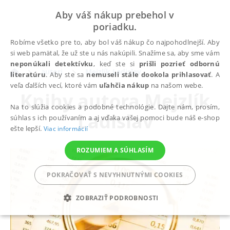
Aby váš nákup prebehol v
poriadku.
Robíme všetko pre to, aby bol váš nákup čo najpohodlnejší. Aby
si web pamätal, že už ste u nás nakúpili. Snažíme sa, aby sme vám
neponúkali detektívku
, keď ste si
prišli pozrieť odbornú
autori
Mejzlík Ladislav
literatúru
. Aby ste sa
nemuseli stále dookola prihlasovať
. A
veľa ďalších vecí, ktoré vám
uľahčia nákup
na našom webe.
Knihy autora
Mejzlík
Na to slúžia cookies a podobné technológie. Dajte nám, prosím,
Ladislav
súhlas s ich používaním a aj vďaka vašej pomoci bude náš e-shop
ešte lepší.
Viac informácií
ROZUMIEM A SÚHLASÍM
POKRAČOVAŤ S NEVYHNUTNÝMI COOKIES
ZOBRAZIŤ PODROBNOSTI
POTREBNÉ
ANALYTICKÉ
MARKETINGOVÉ