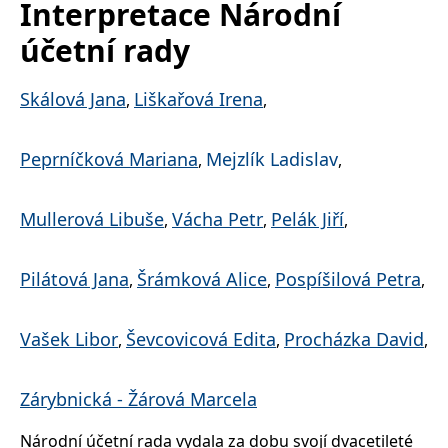
Interpretace Národní
lidmi a roboty.
To je pro web
přínosné, aby
účetní rady
Google Privacy Policy
bylo možné
podávat platné
zprávy o
používání
Skálová Jana
Liškařová Irena
,
,
jejich
webových
stránek.
Peprníčková Mariana
Mejzlík Ladislav
,
,
PHPSESSID
Zavřením
Cookie
PHP.net
prohlížeče
generovaný
www.bambook.cz
aplikacemi
založenými na
Mullerová Libuše
Vácha Petr
Pelák Jiří
,
,
,
jazyce PHP.
Toto je
univerzální
identifikátor
používaný k
Pilátová Jana
Šrámková Alice
Pospíšilová Petra
,
,
,
udržování
proměnných
relací uživatelů.
Obvykle se
Vašek Libor
Ševcovicová Edita
Procházka David
,
,
,
jedná o
náhodně
vygenerované
číslo, jeho
Zárybnická - Žárová Marcela
použití může
být specifické
pro daný web,
Národní účetní rada vydala za dobu svojí dvacetileté
ale dobrým