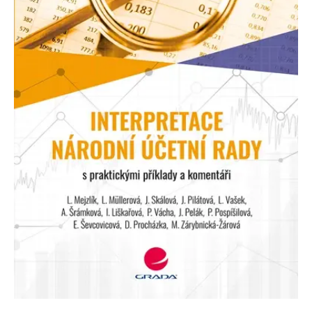
FUNKČNÉ
NEZARADENÉ SÚBORY
Potrebné
Analytické
Marketingové
Funkčné
Nezaradené súbory
Nevyhnutné súbory cookie umožňujú základné funkcie webovej stránky,
ako je prihlásenie používateľa a správa účtu. Bez nevyhnutných súborov
cookie nie je možné webové stránky správne používať.
Poskytovateľ /
Platnosť
Názov
Popis
Doména
končí
ASP.NET_SessionId
Zavřením
Tento soubor
Microsoft
prohlížeče
cookie
Corporation
zachovává stav
www.grada.sk
relace
návštěvníka
napříč
požadavky na
stránku.
__cf_bm
30 minut
Tento soubor
Cloudflare Inc.
cookie se
.heureka.cz
používá k
rozlišení mezi