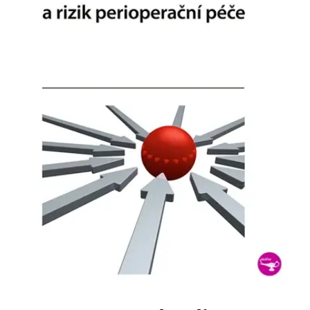
FUNKČNÉ
NEZARADENÉ SÚBORY
Potrebné
Analytické
Marketingové
Funkčné
Nezaradené súbory
Nevyhnutné súbory cookie umožňujú základné funkcie webovej stránky,
ako je prihlásenie používateľa a správa účtu. Bez nevyhnutných súborov
cookie nie je možné webové stránky správne používať.
Poskytovateľ /
Platnosť
Názov
Popis
Doména
končí
ASP.NET_SessionId
Zavřením
Tento soubor
Microsoft
prohlížeče
cookie
Corporation
zachovává stav
www.grada.sk
relace
návštěvníka
napříč
požadavky na
stránku.
__cf_bm
30 minut
Tento soubor
Cloudflare Inc.
cookie se
.heureka.cz
používá k
rozlišení mezi