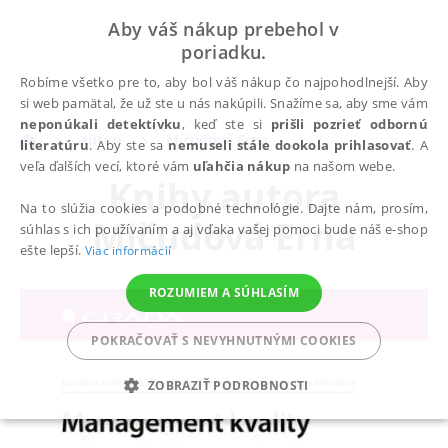
Aby váš nákup prebehol v
poriadku.
Robíme všetko pre to, aby bol váš nákup čo najpohodlnejší. Aby
si web pamätal, že už ste u nás nakúpili. Snažíme sa, aby sme vám
neponúkali detektívku
, keď ste si
prišli pozrieť odbornú
autori
Mičudová Erna
literatúru
. Aby ste sa
nemuseli stále dookola prihlasovať
. A
veľa ďalších vecí, ktoré vám
uľahčia nákup
na našom webe.
Knihy autora
Na to slúžia cookies a podobné technológie. Dajte nám, prosím,
Mičudová Erna
súhlas s ich používaním a aj vďaka vašej pomoci bude náš e-shop
ešte lepší.
Viac informácií
ROZUMIEM A SÚHLASÍM
POKRAČOVAŤ S NEVYHNUTNÝMI COOKIES
ZOBRAZIŤ PODROBNOSTI
POTREBNÉ
ANALYTICKÉ
MARKETINGOVÉ