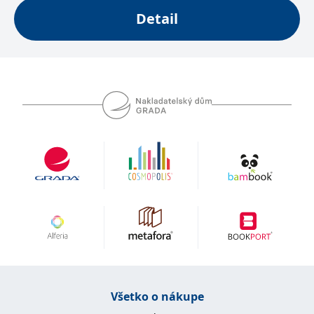
Microsoftu široce
Corporation
Detail
používán jako jedinečný
.bing.com
identifikátor uživatele.
Lze jej nastavit pomocí
vložených skriptů
Microsoft. Široce se věří,
že se synchronizuje s
mnoha různými
doménami společnosti
Microsoft, což umožňuje
sledování uživatelů.
_fbp
3 měsíce
Používá Facebook k
Meta Platform
poskytování řady
Inc.
reklamních produktů,
.grada.sk
jako je nabízení cen v
reálném čase od
inzerentů třetích stran
_uetsid
1 den
Tento soubor cookie
Microsoft
používá společnost Bing
Corporation
k určení, jaké reklamy by
.grada.sk
se měly zobrazovat a
které by mohly být
relevantní pro
koncového uživatele,
který si prohlíží web.
SRM_B
1 rok
Toto je cookie první
Microsoft
strany společnosti
Corporation
Všetko o nákupe
Microsoft MSN, které
.c.bing.com
zajišťuje správné