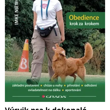
FUNKČNÉ
NEZARADENÉ SÚBORY
Potrebné
Analytické
Marketingové
Funkčné
Nezaradené súbory
Nevyhnutné súbory cookie umožňujú základné funkcie webovej stránky,
ako je prihlásenie používateľa a správa účtu. Bez nevyhnutných súborov
cookie nie je možné webové stránky správne používať.
Poskytovateľ /
Platnosť
Názov
Popis
Doména
končí
ASP.NET_SessionId
Zavřením
Tento soubor
Microsoft
prohlížeče
cookie
Corporation
zachovává stav
www.grada.sk
relace
návštěvníka
napříč
požadavky na
stránku.
__cf_bm
30 minut
Tento soubor
Cloudflare Inc.
cookie se
.heureka.cz
používá k
rozlišení mezi