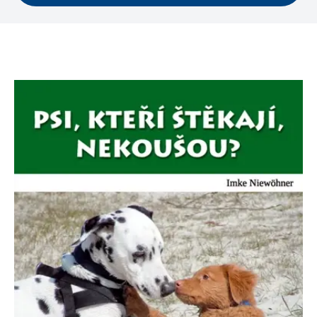
Microsoftu široce
Corporation
používán jako jedinečný
.bing.com
identifikátor uživatele.
Lze jej nastavit pomocí
vložených skriptů
Microsoft. Široce se věří,
že se synchronizuje s
mnoha různými
doménami společnosti
Microsoft, což umožňuje
sledování uživatelů.
_fbp
3 měsíce
Používá Facebook k
Meta Platform
poskytování řady
Inc.
reklamních produktů,
.grada.sk
jako je nabízení cen v
reálném čase od
inzerentů třetích stran
_uetsid
1 den
Tento soubor cookie
Microsoft
používá společnost Bing
Corporation
k určení, jaké reklamy by
.grada.sk
se měly zobrazovat a
které by mohly být
relevantní pro
koncového uživatele,
který si prohlíží web.
SRM_B
1 rok
Toto je cookie první
Microsoft
strany společnosti
Corporation
Microsoft MSN, které
.c.bing.com
zajišťuje správné