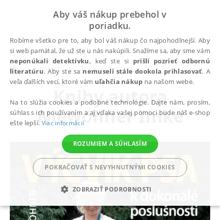
Aby váš nákup prebehol v
poriadku.
Robíme všetko pre to, aby bol váš nákup čo najpohodlnejší. Aby
si web pamätal, že už ste u nás nakúpili. Snažíme sa, aby sme vám
neponúkali detektívku
, keď ste si
prišli pozrieť odbornú
autori
Niewöhner Imke
literatúru
. Aby ste sa
nemuseli stále dookola prihlasovať
. A
veľa ďalších vecí, ktoré vám
uľahčia nákup
na našom webe.
Knihy autora
Na to slúžia cookies a podobné technológie. Dajte nám, prosím,
Niewöhner Imke
súhlas s ich používaním a aj vďaka vašej pomoci bude náš e-shop
ešte lepší.
Viac informácií
ROZUMIEM A SÚHLASÍM
POKRAČOVAŤ S NEVYHNUTNÝMI COOKIES
ZOBRAZIŤ PODROBNOSTI
POTREBNÉ
ANALYTICKÉ
MARKETINGOVÉ