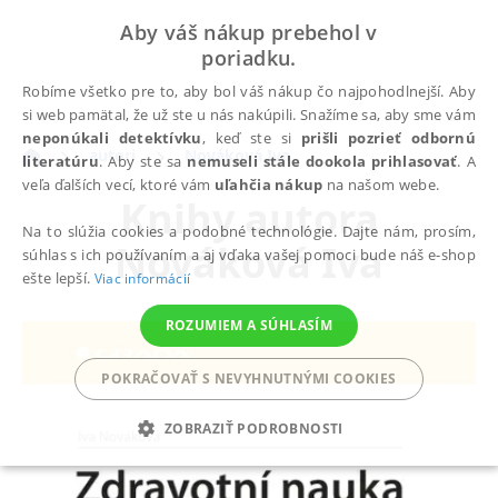
Aby váš nákup prebehol v
poriadku.
Robíme všetko pre to, aby bol váš nákup čo najpohodlnejší. Aby
si web pamätal, že už ste u nás nakúpili. Snažíme sa, aby sme vám
neponúkali detektívku
, keď ste si
prišli pozrieť odbornú
autori
Nováková Iva
literatúru
. Aby ste sa
nemuseli stále dookola prihlasovať
. A
veľa ďalších vecí, ktoré vám
uľahčia nákup
na našom webe.
Knihy autora
Na to slúžia cookies a podobné technológie. Dajte nám, prosím,
Nováková Iva
súhlas s ich používaním a aj vďaka vašej pomoci bude náš e-shop
ešte lepší.
Viac informácií
ROZUMIEM A SÚHLASÍM
POKRAČOVAŤ S NEVYHNUTNÝMI COOKIES
ZOBRAZIŤ PODROBNOSTI
POTREBNÉ
ANALYTICKÉ
MARKETINGOVÉ