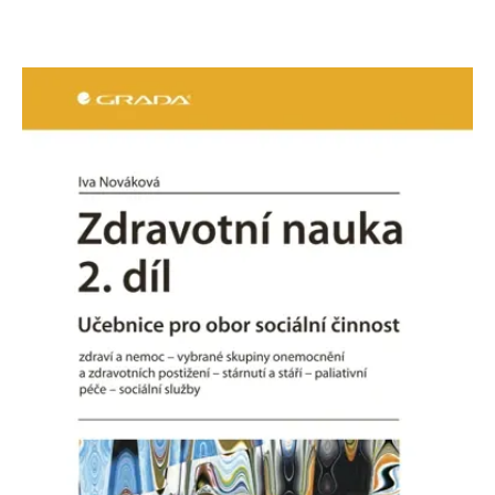
Microsoftu široce
Corporation
používán jako jedinečný
.bing.com
identifikátor uživatele.
Lze jej nastavit pomocí
vložených skriptů
Microsoft. Široce se věří,
že se synchronizuje s
mnoha různými
doménami společnosti
Microsoft, což umožňuje
sledování uživatelů.
_fbp
3 měsíce
Používá Facebook k
Meta Platform
poskytování řady
Inc.
reklamních produktů,
.grada.sk
jako je nabízení cen v
reálném čase od
inzerentů třetích stran
_uetsid
1 den
Tento soubor cookie
Microsoft
používá společnost Bing
Corporation
k určení, jaké reklamy by
.grada.sk
se měly zobrazovat a
které by mohly být
relevantní pro
koncového uživatele,
který si prohlíží web.
SRM_B
1 rok
Toto je cookie první
Microsoft
strany společnosti
Corporation
Microsoft MSN, které
.c.bing.com
zajišťuje správné