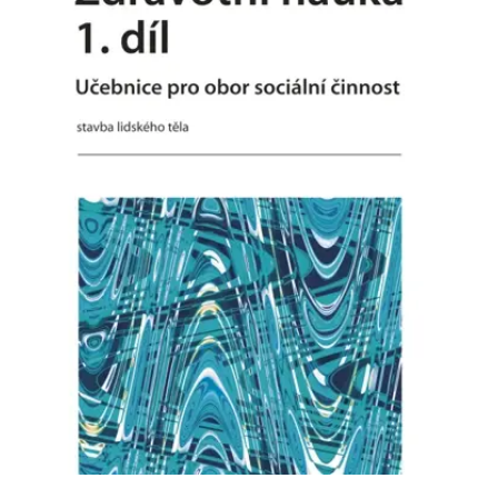
FUNKČNÉ
NEZARADENÉ SÚBORY
Potrebné
Analytické
Marketingové
Funkčné
Nezaradené súbory
Nevyhnutné súbory cookie umožňujú základné funkcie webovej stránky,
ako je prihlásenie používateľa a správa účtu. Bez nevyhnutných súborov
cookie nie je možné webové stránky správne používať.
Poskytovateľ /
Platnosť
Názov
Popis
Doména
končí
ASP.NET_SessionId
Zavřením
Tento soubor
Microsoft
prohlížeče
cookie
Corporation
zachovává stav
www.grada.sk
relace
návštěvníka
napříč
požadavky na
stránku.
__cf_bm
30 minut
Tento soubor
Cloudflare Inc.
cookie se
.heureka.cz
používá k
rozlišení mezi