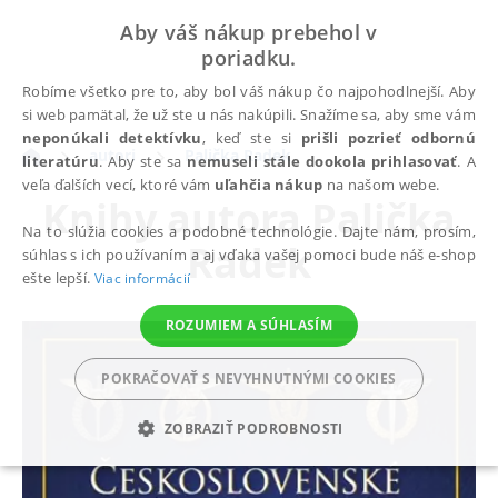
Aby váš nákup prebehol v
poriadku.
Robíme všetko pre to, aby bol váš nákup čo najpohodlnejší. Aby
si web pamätal, že už ste u nás nakúpili. Snažíme sa, aby sme vám
neponúkali detektívku
, keď ste si
prišli pozrieť odbornú
autori
Palička Radek
literatúru
. Aby ste sa
nemuseli stále dookola prihlasovať
. A
veľa ďalších vecí, ktoré vám
uľahčia nákup
na našom webe.
Knihy autora
Palička
Na to slúžia cookies a podobné technológie. Dajte nám, prosím,
Radek
súhlas s ich používaním a aj vďaka vašej pomoci bude náš e-shop
ešte lepší.
Viac informácií
ROZUMIEM A SÚHLASÍM
POKRAČOVAŤ S NEVYHNUTNÝMI COOKIES
ZOBRAZIŤ PODROBNOSTI
POTREBNÉ
ANALYTICKÉ
MARKETINGOVÉ