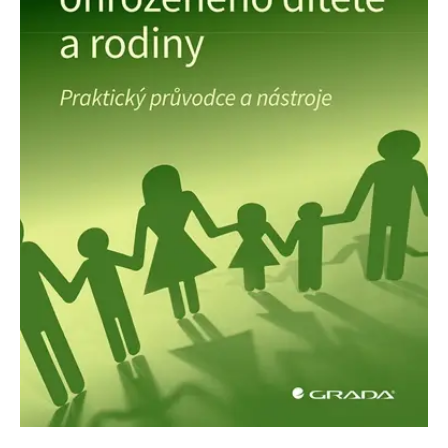
FUNKČNÉ
NEZARADENÉ SÚBORY
Potrebné
Analytické
Marketingové
Funkčné
Nezaradené súbory
Nevyhnutné súbory cookie umožňujú základné funkcie webovej stránky,
ako je prihlásenie používateľa a správa účtu. Bez nevyhnutných súborov
cookie nie je možné webové stránky správne používať.
Poskytovateľ /
Platnosť
Názov
Popis
Doména
končí
ASP.NET_SessionId
Zavřením
Tento soubor
Microsoft
prohlížeče
cookie
Corporation
zachovává stav
www.grada.sk
relace
návštěvníka
napříč
požadavky na
stránku.
__cf_bm
30 minut
Tento soubor
Cloudflare Inc.
cookie se
.heureka.cz
používá k
rozlišení mezi