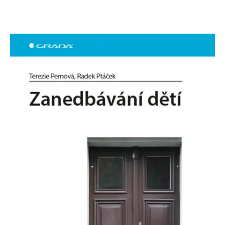
Microsoftu široce
Corporation
používán jako jedinečný
.bing.com
identifikátor uživatele.
Lze jej nastavit pomocí
vložených skriptů
Microsoft. Široce se věří,
že se synchronizuje s
mnoha různými
doménami společnosti
Microsoft, což umožňuje
sledování uživatelů.
_fbp
3 měsíce
Používá Facebook k
Meta Platform
poskytování řady
Inc.
reklamních produktů,
.grada.sk
jako je nabízení cen v
reálném čase od
inzerentů třetích stran
_uetsid
1 den
Tento soubor cookie
Microsoft
používá společnost Bing
Corporation
k určení, jaké reklamy by
.grada.sk
se měly zobrazovat a
které by mohly být
relevantní pro
koncového uživatele,
který si prohlíží web.
SRM_B
1 rok
Toto je cookie první
Microsoft
strany společnosti
Corporation
Microsoft MSN, které
.c.bing.com
zajišťuje správné