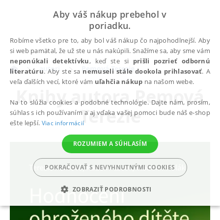
Aby váš nákup prebehol v
poriadku.
Robíme všetko pre to, aby bol váš nákup čo najpohodlnejší. Aby
si web pamätal, že už ste u nás nakúpili. Snažíme sa, aby sme vám
neponúkali detektívku
, keď ste si
prišli pozrieť odbornú
autori
Pemová Terezie
literatúru
. Aby ste sa
nemuseli stále dookola prihlasovať
. A
veľa ďalších vecí, ktoré vám
uľahčia nákup
na našom webe.
Knihy autora
Pemová
Na to slúžia cookies a podobné technológie. Dajte nám, prosím,
Terezie
súhlas s ich používaním a aj vďaka vašej pomoci bude náš e-shop
ešte lepší.
Viac informácií
ROZUMIEM A SÚHLASÍM
POKRAČOVAŤ S NEVYHNUTNÝMI COOKIES
ZOBRAZIŤ PODROBNOSTI
POTREBNÉ
ANALYTICKÉ
MARKETINGOVÉ