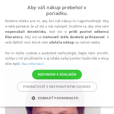
Aby váš nákup prebehol v
poriadku.
Robíme všetko pre to, aby bol váš nákup čo najpohodlnejší. Aby
si web pamätal, že už ste u nás nakúpili. Snažíme sa, aby sme vám
neponúkali detektívku
, keď ste si
prišli pozrieť odbornú
autori
PaedDr. Tomáš Perič Ph.D.
literatúru
. Aby ste sa
nemuseli stále dookola prihlasovať
. A
veľa ďalších vecí, ktoré vám
uľahčia nákup
na našom webe.
Na to slúžia cookies a podobné technológie. Dajte nám, prosím,
PaedDr. Tomáš Perič Ph.D.
súhlas s ich používaním a aj vďaka vašej pomoci bude náš e-shop
ešte lepší.
Viac informácií
ROZUMIEM A SÚHLASÍM
POKRAČOVAŤ S NEVYHNUTNÝMI COOKIES
ZOBRAZIŤ PODROBNOSTI
POTREBNÉ
ANALYTICKÉ
MARKETINGOVÉ