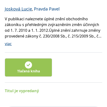
Josková Lucie
Pravda Pavel
,
V publikaci naleznete úplné znění obchodního
zákoníku s přehledným zvýrazněním změn účinných
od 1. 7. 2010 a 1. 1. 2012.Úplné znění zahrnuje změny
provedené zákony č. 230/2008 Sb., č. 215/2009 Sb., č.
217/2009 Sb., č. 227/2009 Sb., č. 230/2009 Sb., č.
viac
285/2009 Sb., č. 420/2009 Sb. a zákona č. 152/2010
Sb.Autoři komentují změny v právní úpravě
obchodních společností, např. v oceňování
nepeněžitých vkladů, finanční asistence a nabývání
vlastních akcií. Zásadních změn doznala i úprava
Tlačená kniha
valných hromad akciových společností. Autoři v
komentáři neopominuli ani nepřímou novelu
obchodního zákoníku – zákon č. 93/2009 Sb., o
Titul je vypredaný
auditorech, který výrazně zasahuje auditované
obchodní společnosti a družstva. Novela zákona má
umožnit obranu proti tzv. „katalogovým podvodům“,