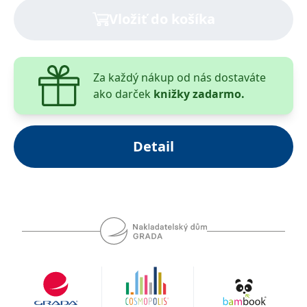
tj. neseriozním praktikám, které mají za cíl oklamat
Vložiť do košíka
potenciální zákazníky a vnutit jim na několik let
dopředu placenou službu, která se zdá být na první
pohled bezplatnou nabídkou.
Za každý nákup od nás dostaváte
ako darček
knižky zadarmo.
Detail