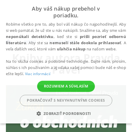
Aby váš nákup prebehol v
poriadku.
Robíme všetko pre to, aby bol váš nákup čo najpohodlnejší. Aby
si web pamätal, že už ste u nás nakúpili. Snažíme sa, aby sme vám
neponúkali detektívku
, keď ste si
prišli pozrieť odbornú
autori
Pravda Pavel
literatúru
. Aby ste sa
nemuseli stále dookola prihlasovať
. A
veľa ďalších vecí, ktoré vám
uľahčia nákup
na našom webe.
Knihy autora
Pravda
Na to slúžia cookies a podobné technológie. Dajte nám, prosím,
Pavel
súhlas s ich používaním a aj vďaka vašej pomoci bude náš e-shop
ešte lepší.
Viac informácií
ROZUMIEM A SÚHLASÍM
POKRAČOVAŤ S NEVYHNUTNÝMI COOKIES
ZOBRAZIŤ PODROBNOSTI
POTREBNÉ
ANALYTICKÉ
MARKETINGOVÉ