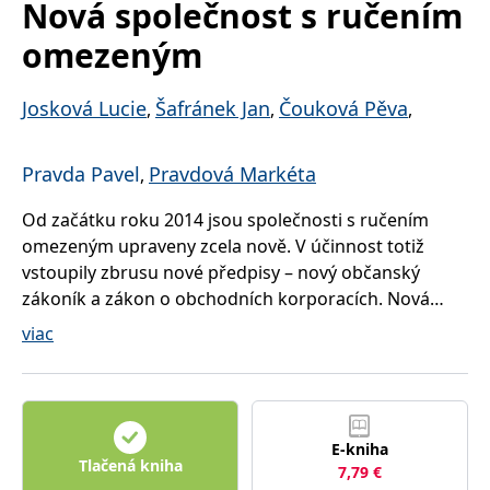
Nová společnost s ručením
uid
.adform.net
2 měsíce
Tento soubor cookie
poskytuje jednoznačně
omezeným
přiřazené strojově
generované ID uživatele
a shromažďuje údaje o
aktivitě na webu. Tato
Josková Lucie
Šafránek Jan
Čouková Pěva
,
,
,
data mohou být
odeslána k analýze a
hlášení třetí straně.
Pravda Pavel
Pravdová Markéta
,
Od začátku roku 2014 jsou společnosti s ručením
omezeným upraveny zcela nově. V účinnost totiž
vstoupily zbrusu nové předpisy – nový občanský
zákoník a zákon o obchodních korporacích. Nová
úprava přináší do regulace společnosti s ručením
viac
omezeným řadu zásadních změn a zejména
společníci, jednatelé a vedoucí pracovníci společností
s ručením omezeným se s nimi musí vypořádat.
Publikace vám představí stručně „novou“ společnost
E-kniha
s ručením omezeným a upozorní vás na rozdíly oproti
Tlačená kniha
7,79
€
stávající úpravě. Zohledněny jsou přitom právní,