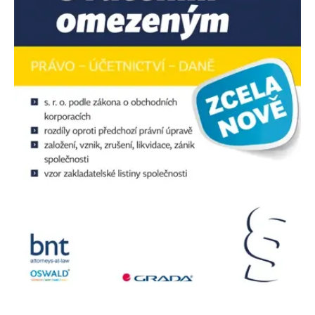
fungování této webové
stránky.
MUID
1 rok
Tento soubor cookie je v
Microsoft
Microsoftu široce
Corporation
používán jako jedinečný
.clarity.ms
identifikátor uživatele.
Lze jej nastavit pomocí
vložených skriptů
Microsoft. Široce se věří,
že se synchronizuje s
mnoha různými
doménami společnosti
Microsoft, což umožňuje
sledování uživatelů.
IDE
1 rok
Tento soubor cookie
Google LLC
nastavuje společnost
.doubleclick.net
Doubleclick a provádí
informace o tom, jak
koncový uživatel používá
webové stránky a
jakoukoli reklamu,
kterou koncový uživatel
mohl vidět před
návštěvou uvedeného
webu.
C
1 měsíc 1
Zjistěte, zda prohlížeč
Adform
den
uživatele podporuje
.adform.net
soubory cookie.