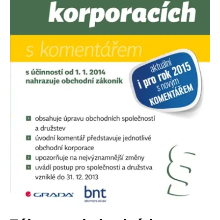
FUNKČNÉ
NEZARADENÉ SÚBORY
Potrebné
Analytické
Marketingové
Funkčné
Nezaradené súbory
Nevyhnutné súbory cookie umožňujú základné funkcie webovej stránky,
ako je prihlásenie používateľa a správa účtu. Bez nevyhnutných súborov
cookie nie je možné webové stránky správne používať.
Poskytovateľ /
Platnosť
Názov
Popis
Doména
končí
ASP.NET_SessionId
Zavřením
Tento soubor
Microsoft
prohlížeče
cookie
Corporation
zachovává stav
www.grada.sk
relace
návštěvníka
napříč
požadavky na
stránku.
__cf_bm
30 minut
Tento soubor
Cloudflare Inc.
cookie se
.heureka.cz
používá k
rozlišení mezi