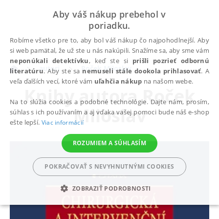
Aby váš nákup prebehol v
poriadku.
Robíme všetko pre to, aby bol váš nákup čo najpohodlnejší. Aby
si web pamätal, že už ste u nás nakúpili. Snažíme sa, aby sme vám
neponúkali detektívku
, keď ste si
prišli pozrieť odbornú
autori
Roček Miloslav
literatúru
. Aby ste sa
nemuseli stále dookola prihlasovať
. A
veľa ďalších vecí, ktoré vám
uľahčia nákup
na našom webe.
Knihy autora
Roček
Na to slúžia cookies a podobné technológie. Dajte nám, prosím,
Miloslav
súhlas s ich používaním a aj vďaka vašej pomoci bude náš e-shop
ešte lepší.
Viac informácií
ROZUMIEM A SÚHLASÍM
POKRAČOVAŤ S NEVYHNUTNÝMI COOKIES
ZOBRAZIŤ PODROBNOSTI
POTREBNÉ
ANALYTICKÉ
MARKETINGOVÉ