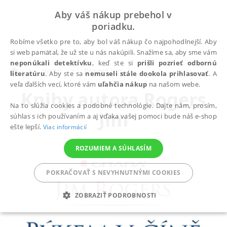
Aby váš nákup prebehol v
poriadku.
Robíme všetko pre to, aby bol váš nákup čo najpohodlnejší. Aby
si web pamätal, že už ste u nás nakúpili. Snažíme sa, aby sme vám
neponúkali detektívku
, keď ste si
prišli pozrieť odbornú
autori
Rogers Jim
literatúru
. Aby ste sa
nemuseli stále dookola prihlasovať
. A
veľa ďalších vecí, ktoré vám
uľahčia nákup
na našom webe.
Knihy autora
Rogers
Na to slúžia cookies a podobné technológie. Dajte nám, prosím,
Jim
súhlas s ich používaním a aj vďaka vašej pomoci bude náš e-shop
ešte lepší.
Viac informácií
ROZUMIEM A SÚHLASÍM
POKRAČOVAŤ S NEVYHNUTNÝMI COOKIES
ZOBRAZIŤ PODROBNOSTI
POTREBNÉ
ANALYTICKÉ
MARKETINGOVÉ