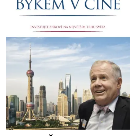
FUNKČNÉ
NEZARADENÉ SÚBORY
Potrebné
Analytické
Marketingové
Funkčné
Nezaradené súbory
Nevyhnutné súbory cookie umožňujú základné funkcie webovej stránky,
ako je prihlásenie používateľa a správa účtu. Bez nevyhnutných súborov
cookie nie je možné webové stránky správne používať.
Poskytovateľ /
Platnosť
Názov
Popis
Doména
končí
ASP.NET_SessionId
Zavřením
Tento soubor
Microsoft
prohlížeče
cookie
Corporation
zachovává stav
www.grada.sk
relace
návštěvníka
napříč
požadavky na
stránku.
__cf_bm
30 minut
Tento soubor
Cloudflare Inc.
cookie se
.heureka.cz
používá k
rozlišení mezi