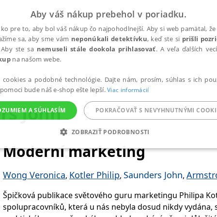
Aby váš nákup prebehol v poriadku.
ko pre to, aby bol váš nákup čo najpohodlnejší. Aby si web pamätal, že 
nažíme sa, aby sme vám
neponúkali detektívku
, keď ste si
prišli poz
 Aby ste sa
nemuseli stále dookola prihlasovať
. A veľa ďalších ve
kup
na našom webe.
a cookies a podobné technológie. Dajte nám, prosím, súhlas s ich pou
 pomoci bude náš e-shop ešte lepší.
Viac informácií
rs John
OZUMIEM A SÚHLASÍM
POKRAČOVAŤ S NEVYHNUTNÝMI COOKI
ZOBRAZIŤ PODROBNOSTI
Moderní marketing
ANALYTICKÉ
MARKETINGOVÉ
FUNKČNÉ
NEZ
Wong Veronica
Kotler Philip
Saunders John
Armstr
,
,
,
Potrebné
Analytické
Marketingové
Funkčné
Nezaradené súbory
Špičková publikace světového guru marketingu Philipa Kot
spolupracovníků, která u nás nebyla dosud nikdy vydána, 
ránky, ako je prihlásenie používateľa a správa účtu. Bez nevyhnutných súborov cook