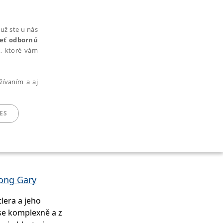
už ste u nás
rieť odbornú
cí, ktoré vám
žívaním a aj
ES
ARADENÉ SÚBORY
ong Gary
lera a jeho
se komplexně a z
ie nie je možné webové stránky správne používať.