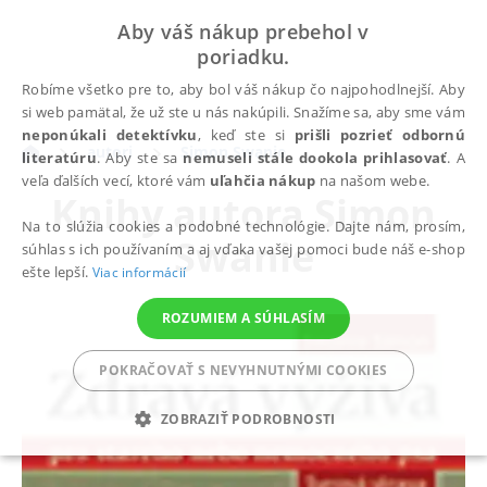
Aby váš nákup prebehol v
poriadku.
Robíme všetko pre to, aby bol váš nákup čo najpohodlnejší. Aby
si web pamätal, že už ste u nás nakúpili. Snažíme sa, aby sme vám
neponúkali detektívku
, keď ste si
prišli pozrieť odbornú
autori
Simon Swanie
literatúru
. Aby ste sa
nemuseli stále dookola prihlasovať
. A
veľa ďalších vecí, ktoré vám
uľahčia nákup
na našom webe.
Knihy autora
Simon
Na to slúžia cookies a podobné technológie. Dajte nám, prosím,
Swanie
súhlas s ich používaním a aj vďaka vašej pomoci bude náš e-shop
ešte lepší.
Viac informácií
ROZUMIEM A SÚHLASÍM
POKRAČOVAŤ S NEVYHNUTNÝMI COOKIES
ZOBRAZIŤ PODROBNOSTI
POTREBNÉ
ANALYTICKÉ
MARKETINGOVÉ