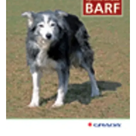
FUNKČNÉ
NEZARADENÉ SÚBORY
Potrebné
Analytické
Marketingové
Funkčné
Nezaradené súbory
Nevyhnutné súbory cookie umožňujú základné funkcie webovej stránky,
ako je prihlásenie používateľa a správa účtu. Bez nevyhnutných súborov
cookie nie je možné webové stránky správne používať.
Poskytovateľ /
Platnosť
Názov
Popis
Doména
končí
ASP.NET_SessionId
Zavřením
Tento soubor
Microsoft
prohlížeče
cookie
Corporation
zachovává stav
www.grada.sk
relace
návštěvníka
napříč
požadavky na
stránku.
__cf_bm
30 minut
Tento soubor
Cloudflare Inc.
cookie se
.heureka.cz
používá k
rozlišení mezi