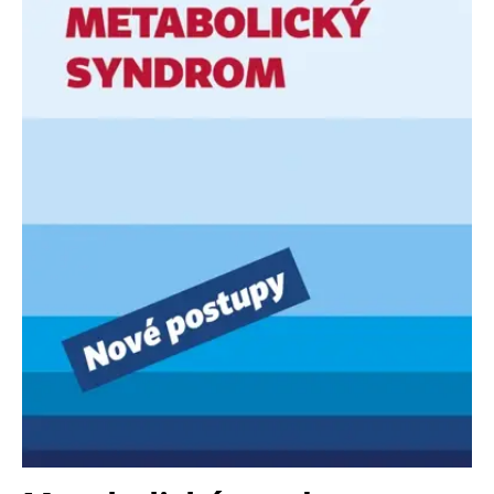
FUNKČNÉ
NEZARADENÉ SÚBORY
Potrebné
Analytické
Marketingové
Funkčné
Nezaradené súbory
Nevyhnutné súbory cookie umožňujú základné funkcie webovej stránky,
ako je prihlásenie používateľa a správa účtu. Bez nevyhnutných súborov
cookie nie je možné webové stránky správne používať.
Poskytovateľ /
Platnosť
Názov
Popis
Doména
končí
ASP.NET_SessionId
Zavřením
Tento soubor
Microsoft
prohlížeče
cookie
Corporation
zachovává stav
www.grada.sk
relace
návštěvníka
napříč
požadavky na
stránku.
__cf_bm
30 minut
Tento soubor
Cloudflare Inc.
cookie se
.heureka.cz
používá k
rozlišení mezi