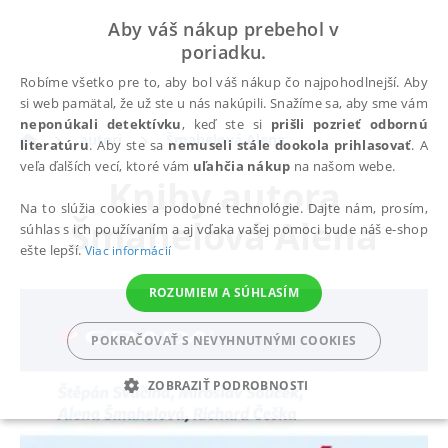
Aby váš nákup prebehol v
poriadku.
Robíme všetko pre to, aby bol váš nákup čo najpohodlnejší. Aby
si web pamätal, že už ste u nás nakúpili. Snažíme sa, aby sme vám
neponúkali detektívku
, keď ste si
prišli pozrieť odbornú
autori
Šmahelová Alena
literatúru
. Aby ste sa
nemuseli stále dookola prihlasovať
. A
veľa ďalších vecí, ktoré vám
uľahčia nákup
na našom webe.
Knihy autora
Na to slúžia cookies a podobné technológie. Dajte nám, prosím,
Šmahelová Alena
súhlas s ich používaním a aj vďaka vašej pomoci bude náš e-shop
ešte lepší.
Viac informácií
ROZUMIEM A SÚHLASÍM
POKRAČOVAŤ S NEVYHNUTNÝMI COOKIES
ZOBRAZIŤ PODROBNOSTI
POTREBNÉ
ANALYTICKÉ
MARKETINGOVÉ