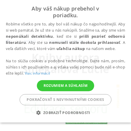
Aby váš nákup prebehol v
poriadku.
Robíme všetko pre to, aby bol váš nákup čo najpohodlnejší. Aby
si web pamätal, že už ste u nás nakúpili. Snažíme sa, aby sme vám
neponúkali detektívku
, keď ste si
prišli pozrieť odbornú
autori
Smékalová Lucie
literatúru
. Aby ste sa
nemuseli stále dookola prihlasovať
. A
veľa ďalších vecí, ktoré vám
uľahčia nákup
na našom webe.
Knihy autora
Na to slúžia cookies a podobné technológie. Dajte nám, prosím,
Smékalová Lucie
súhlas s ich používaním a aj vďaka vašej pomoci bude náš e-shop
ešte lepší.
Viac informácií
ROZUMIEM A SÚHLASÍM
POKRAČOVAŤ S NEVYHNUTNÝMI COOKIES
ZOBRAZIŤ PODROBNOSTI
POTREBNÉ
ANALYTICKÉ
MARKETINGOVÉ