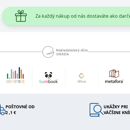
 k poskytování řady reklamních produktů, jako je nabízení cen v reálném čase od inzer
Za každý nákup od nás dostaváte ako darč
kie používá společnost Bing k určení, jaké reklamy by se měly zobrazovat a které by mo
rvní strany společnosti Microsoft MSN, které zajišťuje správné fungování této webové s
ie je v Microsoftu široce používán jako jedinečný identifikátor uživatele. Lze jej nasta
 mnoha různými doménami společnosti Microsoft, což umožňuje sledování uživatelů.
okie nastavuje společnost Doubleclick a provádí informace o tom, jak koncový uživate
idět před návštěvou uvedeného webu.
ohlížeč uživatele podporuje soubory cookie.
okie poskytuje jednoznačně přiřazené strojově generované ID uživatele a shromažďuje
 třetí straně.
POŠTOVNÉ OD
UKÁŽKY PRI
2 ,1 €
VÄČŠINE KNÍ