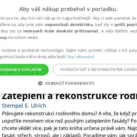
Aby váš nákup prebehol v poriadku.
ko pre to, aby bol váš nákup čo najpohodlnejší. Aby si web pamätal, že 
nažíme sa, aby sme vám
neponúkali detektívku
, keď ste si
prišli poz
 Aby ste sa
nemuseli stále dookola prihlasovať
. A veľa ďalších ve
kup
na našom webe.
a cookies a podobné technológie. Dajte nám, prosím, súhlas s ich pou
 pomoci bude náš e-shop ešte lepší.
Viac informácií
 E. Ulrich
OZUMIEM A SÚHLASÍM
POKRAČOVAŤ S NEVYHNUTNÝMI COOKI
ZOBRAZIŤ PODROBNOSTI
Zateplení a rekonstrukce ro
ANALYTICKÉ
MARKETINGOVÉ
FUNKČNÉ
NEZ
Stempel E. Ulrich
Plánujete rekonstrukci rodinného domu? A víte, že když provedete celkové zateplení,
uspoříte mnohem více než pouhým zateplením fasády? Po
Potrebné
Analytické
Marketingové
Funkčné
Nezaradené súbory
chcete vědět více, pak je tato kniha určena právě vám. Naj
ránky, ako je prihlásenie používateľa a správa účtu. Bez nevyhnutných súborov cook
fasád, střech, stropů, ale i základů. Poradíme vám, jak spr