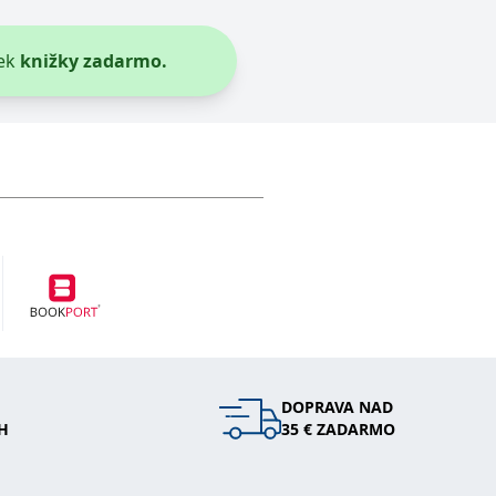
entů třetích stran
ek
knižky zadarmo.
hly být relevantní pro koncového uživatele, který si prohlíží
tránky.
vit pomocí vložených skriptů Microsoft. Široce se věří, že se
l používá webové stránky a jakoukoli reklamu, kterou koncový
 údaje o aktivitě na webu. Tato data mohou být odeslána k
DOPRAVA NAD
H
35 € ZADARMO