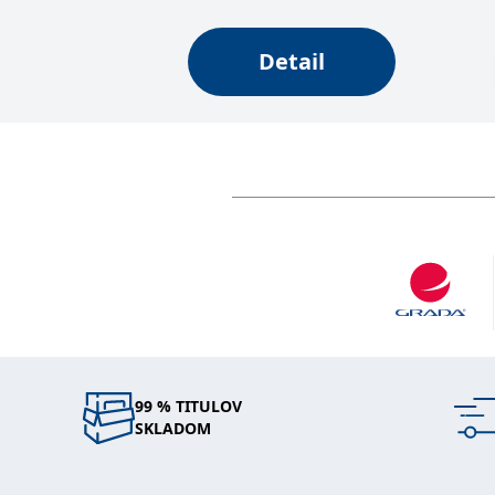
_fbp
3 měsíce
Používá Facebook
Meta Platform
Inc.
.grada.sk
Detail
_uetsid
1 den
Tento soubor coo
Microsoft
web.
Corporation
.grada.sk
SRM_B
1 rok
Toto je cookie p
Microsoft
Corporation
.c.bing.com
MUID
1 rok
Tento soubor cook
Microsoft
synchronizuje s
Corporation
.clarity.ms
IDE
1 rok
Tento soubor co
Google LLC
uživatel mohl v
.doubleclick.net
C
1 měsíc 1
Zjistěte, zda pr
Adform
den
.adform.net
uid
.adform.net
2 měsíce
Tento soubor co
analýze a hlášení
99 % TITULOV
SKLADOM