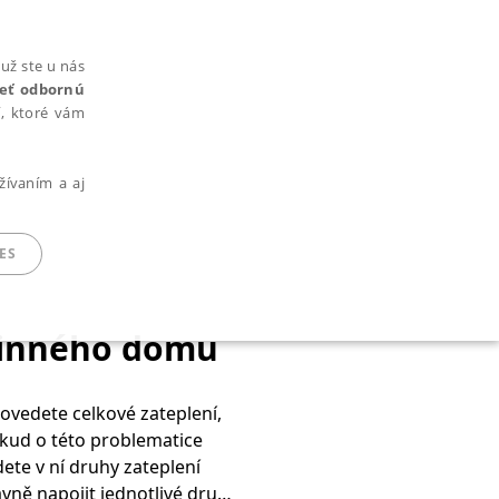
už ste u nás
rieť odbornú
cí, ktoré vám
žívaním a aj
ES
dinného domu
ARADENÉ SÚBORY
kud o této problematice
dete v ní druhy zateplení
ie nie je možné webové stránky správne používať.
ávně napojit jednotlivé druhy