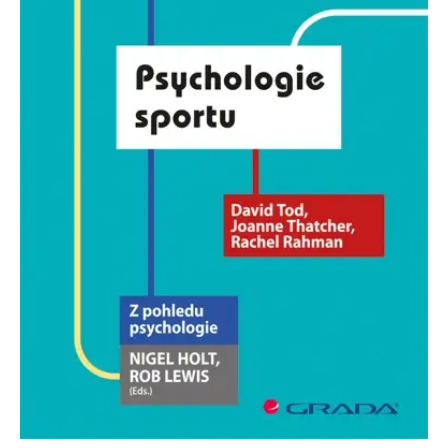
FUNKČNÉ
NEZARADENÉ SÚBORY
Potrebné
Analytické
Marketingové
Funkčné
Nezaradené súbory
Nevyhnutné súbory cookie umožňujú základné funkcie webovej stránky,
ako je prihlásenie používateľa a správa účtu. Bez nevyhnutných súborov
cookie nie je možné webové stránky správne používať.
Poskytovateľ /
Platnosť
Názov
Popis
Doména
končí
ASP.NET_SessionId
Zavřením
Tento soubor
Microsoft
prohlížeče
cookie
Corporation
zachovává stav
www.grada.sk
relace
návštěvníka
napříč
požadavky na
stránku.
__cf_bm
30 minut
Tento soubor
Cloudflare Inc.
cookie se
.heureka.cz
používá k
rozlišení mezi