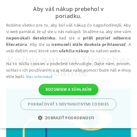
Aby váš nákup prebehol v
poriadku.
Robíme všetko pre to, aby bol váš nákup čo najpohodlnejší. Aby
si web pamätal, že už ste u nás nakúpili. Snažíme sa, aby sme vám
neponúkali detektívku
, keď ste si
prišli pozrieť odbornú
autori
Thatcher Joanne
literatúru
. Aby ste sa
nemuseli stále dookola prihlasovať
. A
veľa ďalších vecí, ktoré vám
uľahčia nákup
na našom webe.
Knihy autora
Thatcher
Na to slúžia cookies a podobné technológie. Dajte nám, prosím,
Joanne
súhlas s ich používaním a aj vďaka vašej pomoci bude náš e-shop
ešte lepší.
Viac informácií
ROZUMIEM A SÚHLASÍM
POKRAČOVAŤ S NEVYHNUTNÝMI COOKIES
ZOBRAZIŤ PODROBNOSTI
POTREBNÉ
ANALYTICKÉ
MARKETINGOVÉ