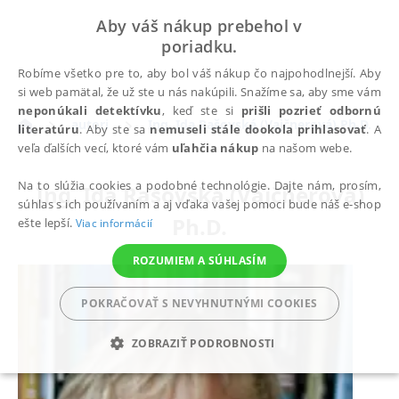
Aby váš nákup prebehol v
poriadku.
Robíme všetko pre to, aby bol váš nákup čo najpohodlnejší. Aby
si web pamätal, že už ste u nás nakúpili. Snažíme sa, aby sme vám
neponúkali detektívku
, keď ste si
prišli pozrieť odbornú
autori
Ing. Ida Rašovská (Vajčnerová) Ph.D.
literatúru
. Aby ste sa
nemuseli stále dookola prihlasovať
. A
veľa ďalších vecí, ktoré vám
uľahčia nákup
na našom webe.
Na to slúžia cookies a podobné technológie. Dajte nám, prosím,
Ing. Ida Rašovská (Vajčnerová)
súhlas s ich používaním a aj vďaka vašej pomoci bude náš e-shop
Ph.D.
ešte lepší.
Viac informácií
ROZUMIEM A SÚHLASÍM
POKRAČOVAŤ S NEVYHNUTNÝMI COOKIES
ZOBRAZIŤ PODROBNOSTI
POTREBNÉ
ANALYTICKÉ
MARKETINGOVÉ