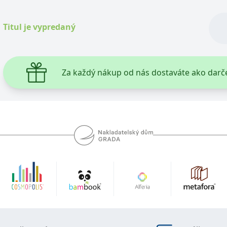
 k poskytování řady reklamních produktů, jako je nabízení cen v reálném čase od inzer
Titul je vypredaný
kie používá společnost Bing k určení, jaké reklamy by se měly zobrazovat a které by mo
rvní strany společnosti Microsoft MSN, které zajišťuje správné fungování této webové s
Za každý nákup od nás dostaváte ako darč
ie je v Microsoftu široce používán jako jedinečný identifikátor uživatele. Lze jej nasta
 mnoha různými doménami společnosti Microsoft, což umožňuje sledování uživatelů.
okie nastavuje společnost Doubleclick a provádí informace o tom, jak koncový uživate
idět před návštěvou uvedeného webu.
ohlížeč uživatele podporuje soubory cookie.
okie poskytuje jednoznačně přiřazené strojově generované ID uživatele a shromažďuje
 třetí straně.