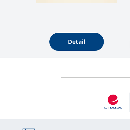
_fbp
3 měsíce
Používá Facebook
Meta Platform
Inc.
.grada.sk
_uetsid
1 den
Tento soubor coo
Microsoft
web.
Corporation
.grada.sk
SRM_B
1 rok
Toto je cookie p
Microsoft
Detail
Corporation
.c.bing.com
MUID
1 rok
Tento soubor cook
Microsoft
synchronizuje s
Corporation
.clarity.ms
IDE
1 rok
Tento soubor co
Google LLC
uživatel mohl v
.doubleclick.net
C
1 měsíc 1
Zjistěte, zda pr
Adform
den
.adform.net
uid
.adform.net
2 měsíce
Tento soubor co
analýze a hlášení