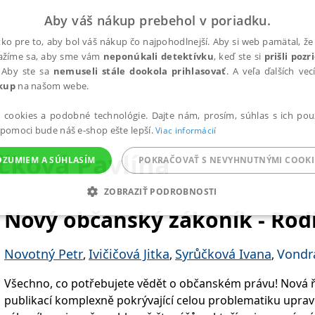
Aby váš nákup prebehol v poriadku.
ko pre to, aby bol váš nákup čo najpohodlnejší. Aby si web pamätal, že 
nažíme sa, aby sme vám
neponúkali detektívku
, keď ste si
prišli poz
 Aby ste sa
nemuseli stále dookola prihlasovať
. A veľa ďalších ve
kup
na našom webe.
a cookies a podobné technológie. Dajte nám, prosím, súhlas s ich pou
 pomoci bude náš e-shop ešte lepší.
Viac informácií
čková Pavlína
OZUMIEM A SÚHLASÍM
POKRAČOVAŤ S NEVYHNUTNÝMI COOKI
ZOBRAZIŤ PODROBNOSTI
Nový občanský zákoník - Rod
ANALYTICKÉ
MARKETINGOVÉ
FUNKČNÉ
NEZ
Novotný Petr
Ivičičová Jitka
Syrůčková Ivana
Vondr
,
,
,
Potrebné
Analytické
Marketingové
Funkčné
Nezaradené súbory
Všechno, co potřebujete vědět o občanském právu! Nová
publikací komplexně pokrývající celou problematiku up
ránky, ako je prihlásenie používateľa a správa účtu. Bez nevyhnutných súborov cook