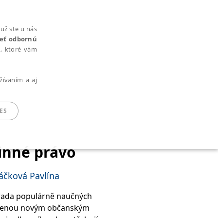
už ste u nás
rieť odbornú
cí, ktoré vám
žívaním a aj
ES
inné právo
ARADENÉ SÚBORY
áčková Pavlína
 řada populárně naučných
ravenou novým občanským
ie nie je možné webové stránky správne používať.