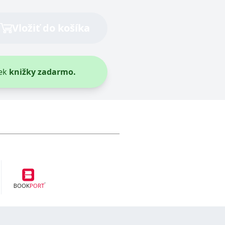
entů třetích stran
Vložiť do košíka
hly být relevantní pro koncového uživatele, který si prohlíží
tránky.
ek
knižky zadarmo.
vit pomocí vložených skriptů Microsoft. Široce se věří, že se
l používá webové stránky a jakoukoli reklamu, kterou koncový
 údaje o aktivitě na webu. Tato data mohou být odeslána k