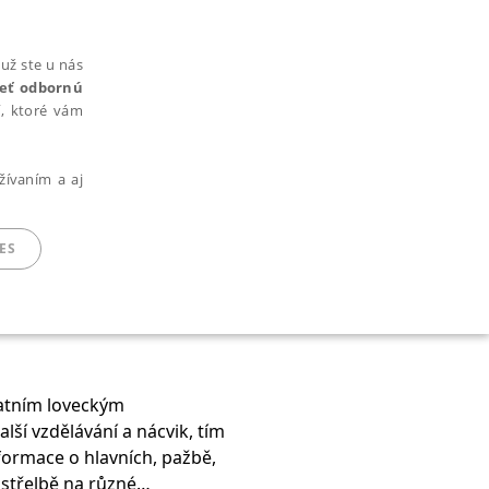
už ste u nás
rieť odbornú
cí, ktoré vám
žívaním a aj
ES
ARADENÉ SÚBORY
tatním loveckým
lší vzdělávání a nácvik, tím
informace o hlavních, pažbě,
ie nie je možné webové stránky správne používať.
 střelbě na různé