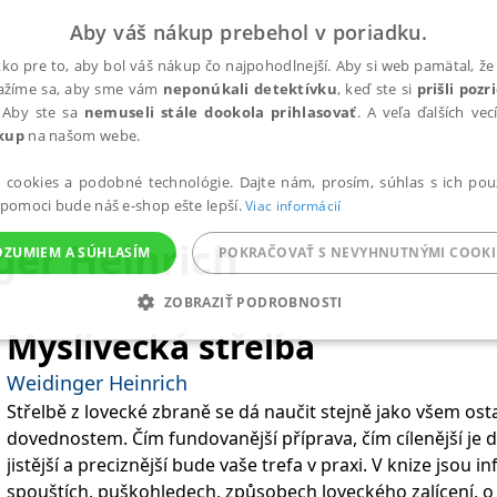
Aby váš nákup prebehol v poriadku.
ko pre to, aby bol váš nákup čo najpohodlnejší. Aby si web pamätal, že 
nažíme sa, aby sme vám
neponúkali detektívku
, keď ste si
prišli poz
 Aby ste sa
nemuseli stále dookola prihlasovať
. A veľa ďalších ve
kup
na našom webe.
a cookies a podobné technológie. Dajte nám, prosím, súhlas s ich pou
 pomoci bude náš e-shop ešte lepší.
Viac informácií
ger Heinrich
OZUMIEM A SÚHLASÍM
POKRAČOVAŤ S NEVYHNUTNÝMI COOKI
ZOBRAZIŤ PODROBNOSTI
Myslivecká střelba
ANALYTICKÉ
MARKETINGOVÉ
FUNKČNÉ
NEZ
Weidinger Heinrich
Střelbě z lovecké zbraně se dá naučit stejně jako všem os
dovednostem. Čím fundovanější příprava, čím cílenější je da
Potrebné
Analytické
Marketingové
Funkčné
Nezaradené súbory
jistější a preciznější bude vaše trefa v praxi. V knize jsou 
ránky, ako je prihlásenie používateľa a správa účtu. Bez nevyhnutných súborov cook
spouštích, puškohledech, způsobech loveckého zalícení, o