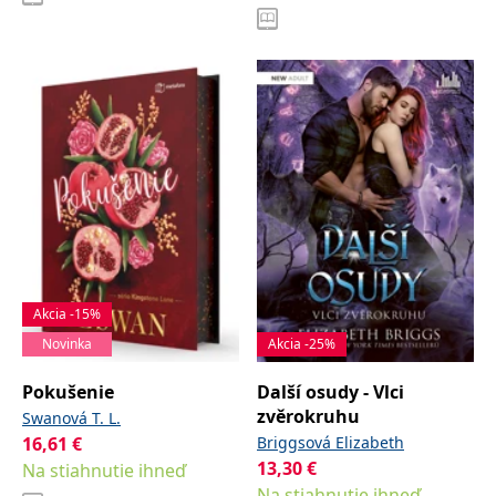
Akcia -15%
Novinka
Akcia -25%
Pokušenie
Další osudy - Vlci
zvěrokruhu
Swanová T. L.
16,61
€
Briggsová Elizabeth
13,30
€
Na stiahnutie ihneď
Na stiahnutie ihneď