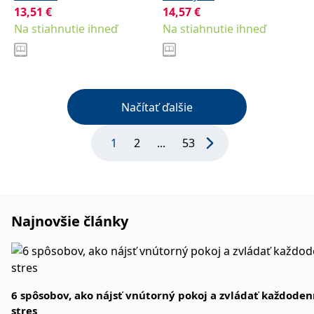
13,51
€
14,57
€
Na stiahnutie ihneď
Na stiahnutie ihneď
Načítať ďalšie
1
2
...
53
Najnovšie články
6 spôsobov, ako nájsť vnútorný pokoj a zvládať každode
stres