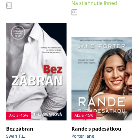
Na stiahnutie ihneď
Akcia -15%
Akcia -15%
Bez zábran
Rande s padesátkou
Swan T.L.
Porter Jane