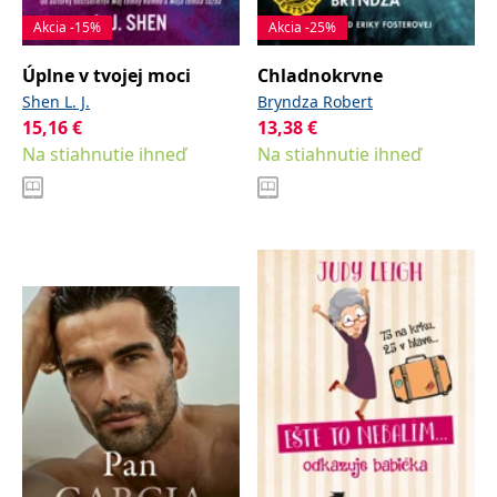
Akcia -15%
Akcia -25%
Úplne v tvojej moci
Chladnokrvne
Shen L. J.
Bryndza Robert
15,16
€
13,38
€
Na stiahnutie ihneď
Na stiahnutie ihneď