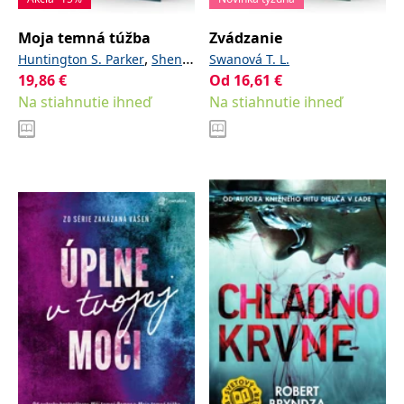
Moja temná túžba
Zvádzanie
,
Huntington S. Parker
Shen
Swanová T. L.
19,86
€
Od
16,61
€
L. J.
Na stiahnutie ihneď
Na stiahnutie ihneď