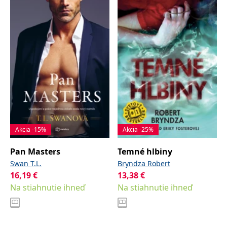
Akcia -15%
Akcia -25%
Pan Masters
Temné hlbiny
Swan T.L.
Bryndza Robert
16,19
€
13,38
€
Na stiahnutie ihneď
Na stiahnutie ihneď