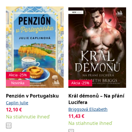
Akcia -25%
Novinka
Akcia -25%
Penzión v Portugalsku
Král démonů – Na přání
Lucifera
Caplin Julie
12,10
€
Briggsová Elizabeth
11,43
€
Na stiahnutie ihneď
Na stiahnutie ihneď