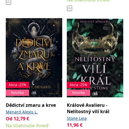
Akcia -25%
Akcia -25%
Novinka
Novinka
Dědictví zmaru a krve
Králové Avalieru -
Nelítostný vílí král
Menard Alexis L.
Od
12,79
€
Stone Leia
11,96
€
Na stiahnutie ihneď