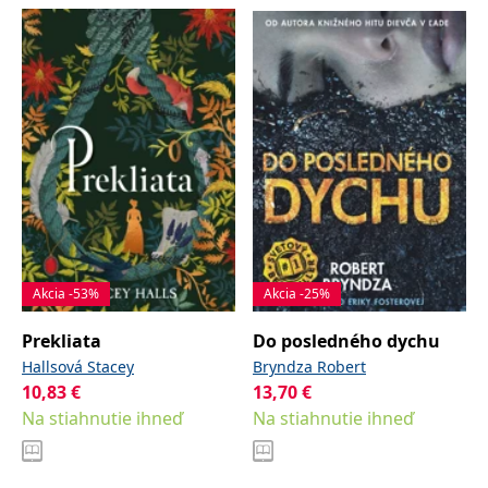
Akcia -53%
Akcia -25%
Prekliata
Do posledného dychu
Hallsová Stacey
Bryndza Robert
10,83
€
13,70
€
Na stiahnutie ihneď
Na stiahnutie ihneď