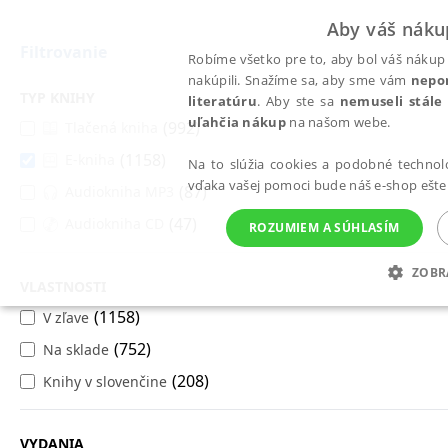
Aby váš náku
Filtrovanie
Robíme všetko pre to, aby bol váš nákup 
nakúpili. Snažíme sa, aby sme vám
nepo
TYP KNIHY
literatúru
. Aby ste sa
nemuseli stále
uľahčia nákup
na našom webe.
(992)
Tlačená kniha
Všetky knihy
Beletria
(1158)
E-kniha
Beletria
Na to slúžia cookies a podobné technoló
vďaka vašej pomoci bude náš e-shop ešte 
(87)
Audiokniha MP3
(47)
Audiokniha CD
ROZUMIEM A SÚHLASÍM
Romantika, romány pre ženy
(412)
ZOBR
Kriminálky, detektívky
(214)
VLASTNOSTI
POTREBNÉ
ANALYTICKÉ
MAR
(1158)
V zľave
Dobrodružstvo, napätie, thrillery
(231)
Viac kategórií
(752)
Na sklade
(208)
Knihy v slovenčine
Biografické romány
(53)
Česká súčasná beletria
(130)
Možno sa vám budú páčiť tieto knihy
Potrebné
Analytické
Mar
Nevyhnutné súbory cookie umožňujú základné funkcie webovej stránky, ako je p
Historické romány
(97)
Horory
(6)
VYDANIA