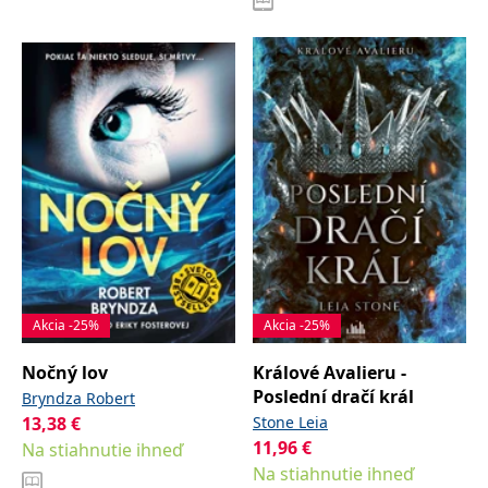
Akcia -25%
Akcia -25%
Nočný lov
Králové Avalieru -
Poslední dračí král
Bryndza Robert
13,38
€
Stone Leia
11,96
€
Na stiahnutie ihneď
Na stiahnutie ihneď