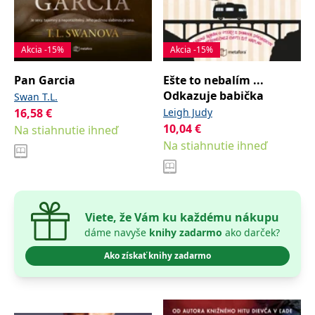
Akcia -15%
Akcia -15%
Pan Garcia
Ešte to nebalím ...
Odkazuje babička
Swan T.L.
16,58
€
Leigh Judy
10,04
€
Na stiahnutie ihneď
Na stiahnutie ihneď
Viete, že Vám ku každému nákupu
dáme navyše
knihy zadarmo
ako darček?
Ako získať knihy zadarmo