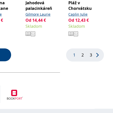
 na
Jahodová
Pláž v
tane
palacinkáreň
Chorvátsku
ie
Gilmore Laurie
Caplin Julie
€
Od
14,44
€
Od
12,43
€
Skladom
Skladom
1
2
3