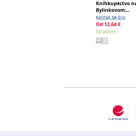
Kníhkupectvo n
Bylinkovom
námestí
Kermel de Eric
Od
12,64
€
Skladom