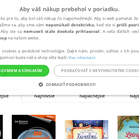
Aby váš nákup prebehol v poriadku.
ko pre to, aby bol váš nákup čo najpohodlnejší. Aby si web pamätal, že 
nažíme sa, aby sme vám
neponúkali detektívku
, keď ste si
prišli poz
 Aby ste sa
nemuseli stále dookola prihlasovať
. A veľa ďalších ve
kup
na našom webe.
a cookies a podobné technológie. Dajte nám, prosím, súhlas s ich pou
y
 pomoci bude náš e-shop ešte lepší.
Viac informácií
ry
OZUMIEM A SÚHLASÍM
POKRAČOVAŤ S NEVYHNUTNÝMI COOKI
ZOBRAZIŤ PODROBNOSTI
jšie
Najnovšie
Najlacnejšie
Najd
ANALYTICKÉ
MARKETINGOVÉ
FUNKČNÉ
NEZ
Potrebné
Analytické
Marketingové
Funkčné
Nezaradené súbory
ránky, ako je prihlásenie používateľa a správa účtu. Bez nevyhnutných súborov cook