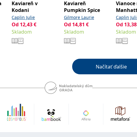
a
Kaviareň v
Kaviareň
Vianoce
Kodani
Pumpkin Spice
Manhat
Caplin Julie
Gilmore Laurie
Caplin Jul
Od
12,43
€
Od
14,81
€
Od
13,38
Skladom
Skladom
Skladom
Načítať ďalšie