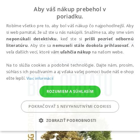
Aby váš nákup prebehol v
poriadku.
Robíme všetko pre to, aby bol váš nákup čo najpohodlnejší. Aby
si web pamätal, že už ste u nás nakúpili. Snažíme sa, aby sme vám
neponúkali detektívku
, keď ste si
prišli pozrieť odbornú
Všetky knihy
Osobný rozvoj a poznanie
Komun
literatúru
. Aby ste sa
nemuseli stále dookola prihlasovať
. A
Bod obratu
veľa ďalších vecí, ktoré vám
uľahčia nákup
na našom webe.
Braden Gregg
Na to slúžia cookies a podobné technológie. Dajte nám, prosím,
súhlas s ich používaním a aj vďaka vašej pomoci bude náš e-shop
ešte lepší.
Viac informácií
ROZUMIEM A SÚHLASÍM
POKRAČOVAŤ S NEVYHNUTNÝMI COOKIES
ZOBRAZIŤ PODROBNOSTI
POTREBNÉ
ANALYTICKÉ
MARKETINGOVÉ