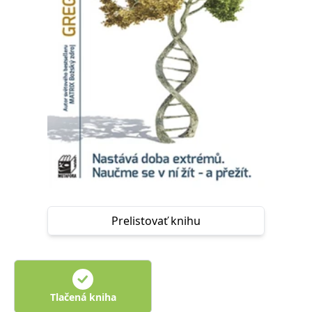
FUNKČNÉ
NEZARADENÉ SÚBORY
Potrebné
Analytické
Marketingové
Funkčné
Nezaradené súbory
Nevyhnutné súbory cookie umožňujú základné funkcie webovej stránky,
ako je prihlásenie používateľa a správa účtu. Bez nevyhnutných súborov
cookie nie je možné webové stránky správne používať.
Poskytovateľ /
Platnosť
Názov
Popis
Doména
končí
ASP.NET_SessionId
Zavřením
Tento soubor
Microsoft
prohlížeče
cookie
Corporation
zachovává stav
www.grada.sk
Prelistovať knihu
relace
návštěvníka
napříč
požadavky na
stránku.
__cf_bm
30 minut
Tento soubor
Cloudflare Inc.
cookie se
.heureka.cz
Tlačená kniha
používá k
rozlišení mezi