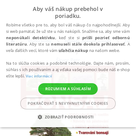
Aby váš nákup prebehol v
poriadku.
Robíme všetko pre to, aby bol váš nákup čo najpohodlnejší. Aby
si web pamätal, že už ste u nás nakúpili. Snažíme sa, aby sme vám
neponúkali detektívku
, keď ste si
prišli pozrieť odbornú
Všetky knihy
Záhrada, zvieratá, príroda
Záhra
literatúru
. Aby ste sa
nemuseli stále dookola prihlasovať
. A
Bonsaj
veľa ďalších vecí, ktoré vám
uľahčia nákup
na našom webe.
Škvor Petr
Na to slúžia cookies a podobné technológie. Dajte nám, prosím,
súhlas s ich používaním a aj vďaka vašej pomoci bude náš e-shop
ešte lepší.
Viac informácií
ROZUMIEM A SÚHLASÍM
POKRAČOVAŤ S NEVYHNUTNÝMI COOKIES
ZOBRAZIŤ PODROBNOSTI
POTREBNÉ
ANALYTICKÉ
MARKETINGOVÉ