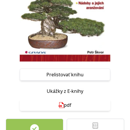
FUNKČNÉ
NEZARADENÉ SÚBORY
Potrebné
Analytické
Marketingové
Funkčné
Nezaradené súbory
Nevyhnutné súbory cookie umožňujú základné funkcie webovej stránky,
ako je prihlásenie používateľa a správa účtu. Bez nevyhnutných súborov
cookie nie je možné webové stránky správne používať.
Poskytovateľ /
Platnosť
Názov
Popis
Doména
končí
Prelistovať knihu
ASP.NET_SessionId
Zavřením
Tento soubor
Microsoft
prohlížeče
cookie
Corporation
zachovává stav
www.grada.sk
Ukážky z E-knihy
relace
návštěvníka
napříč
požadavky na
pdf
stránku.
__cf_bm
30 minut
Tento soubor
Cloudflare Inc.
cookie se
.heureka.cz
používá k
rozlišení mezi