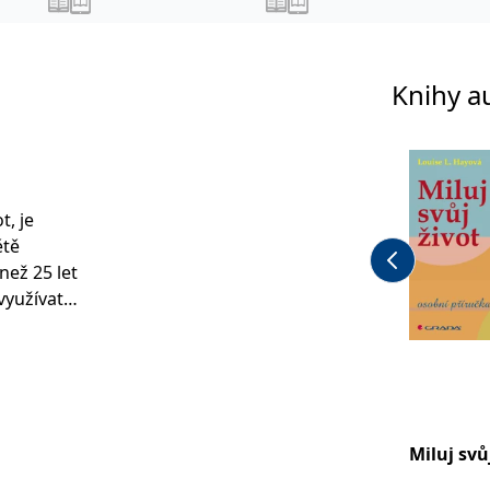
Knihy a
t, je
ětě
než 25 let
využívat
em The
a rozhl
ránky:
.
Miluj svů