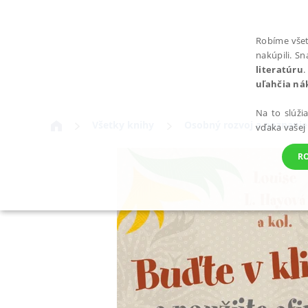
Robíme všet
nakúpili. S
literatúru
.
uľahčia ná
Na to slúži
Všetky knihy
Osobný rozvoj a poznanie
vďaka vašej
R
POTREBNÉ
Nevyhnutné súbory cookie umožňujú základné funkcie webovej st