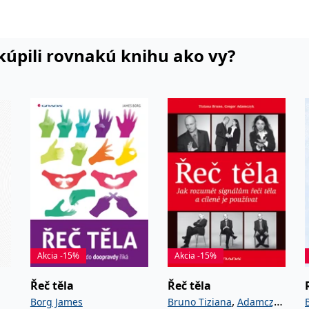
i kúpili rovnakú knihu ako vy?
Akcia -15%
Akcia -15%
Řeč těla
Řeč těla
,
Borg James
Bruno Tiziana
Adamczyk