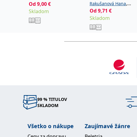
,
Od
9,00
€
Rakušanová Hana
Od
9,71
€
Skladom
Rakušan Jiří
Skladom
99 % TITULOV
SKLADOM
Všetko o nákupe
Zaujímavé žánre
Ceny za dopravu
Beletria