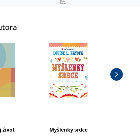
utora
j život
Myšlenky srdce
Život! -
vlastní