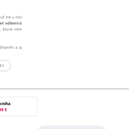
už ste u nás
rieť odbornú
cí, ktoré vám
žívaním a aj
ES
ARADENÉ SÚBORY
kniha
99
€
ie nie je možné webové stránky správne používať.