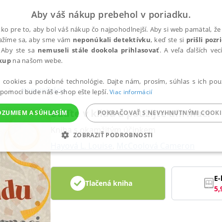
Aby váš nákup prebehol v poriadku.
ko pre to, aby bol váš nákup čo najpohodlnejší. Aby si web pamätal, že 
nažíme sa, aby sme vám
neponúkali detektívku
, keď ste si
prišli poz
 Aby ste sa
nemuseli stále dookola prihlasovať
. A veľa ďalších ve
kup
na našom webe.
a cookies a podobné technológie. Dajte nám, prosím, súhlas s ich pou
Komunikácia
 pomoci bude náš e-shop ešte lepší.
Viac informácií
Buďte v klidu a použijte afirmaci
OZUMIEM A SÚHLASÍM
POKRAČOVAŤ S NEVYHNUTNÝMI COOKI
Kniha s okamžitým účinkem
ZOBRAZIŤ PODROBNOSTI
Hayová L. Louise
,
McCoolová Cameron
ANALYTICKÉ
MARKETINGOVÉ
FUNKČNÉ
NEZ
E-
Tlačená kniha
5,
Potrebné
Analytické
Marketingové
Funkčné
Nezaradené súbory
ránky, ako je prihlásenie používateľa a správa účtu. Bez nevyhnutných súborov cook