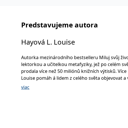
Predstavujeme autora
Hayová L. Louise
Autorka mezinárodního bestselleru Miluj svůj živo
lektorkou a učitelkou metafyziky, jež po celém sv
prodala více než 50 miliónů knižních výtisků. Více 
Louise pomáh á lidem z celého světa objevovat a 
plný potenciál jejich vlastních kreativních sil k
viac
osobnostnímu růstu a sebeuzdravení. Byla host
Oprah Winfrey Show a mnoha dalších televizních 
asových programů v USA i v zahraničí. Webové st
www.LouiseHay.com® a www.HealYourLife.com®