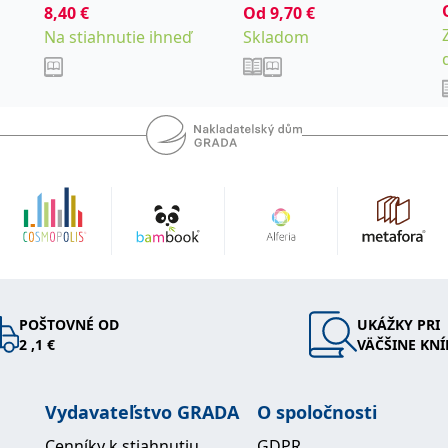
8,40
€
Od
9,70
€
Gregor
Na stiahnutie ihneď
Skladom
POŠTOVNÉ OD
UKÁŽKY PRI
2 ,1 €
VÄČŠINE KNÍ
Vydavateľstvo GRADA
O spoločnosti
Cenníky k stiahnutiu
GDPR