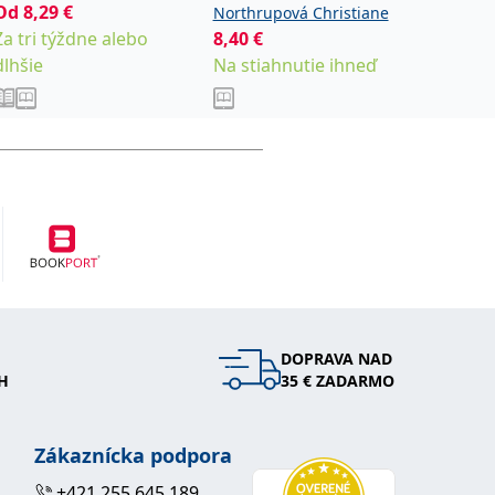
energie
Od
8,29
€
Northrupová Christiane
Hayová L
Za tri týždne alebo
8,40
€
7,50
€
dlhšie
Na stiahnutie ihneď
Na stia
DOPRAVA NAD
H
35 € ZADARMO
Zákaznícka podpora
+421 255 645 189