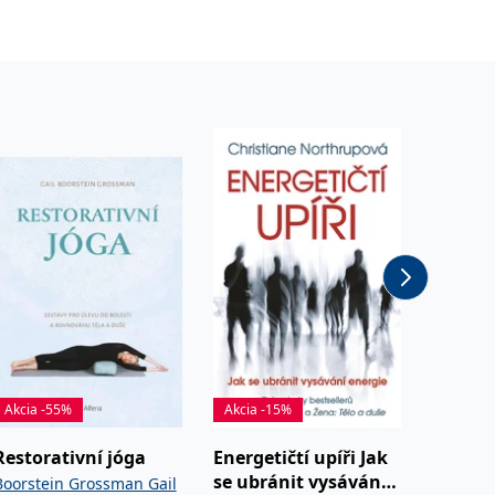
Akcia -55%
Akcia -15%
Akcia -
Restorativní jóga
Energetičtí upíři Jak
Život! -
se ubránit vysávání
vlastní
Boorstein Grossman Gail