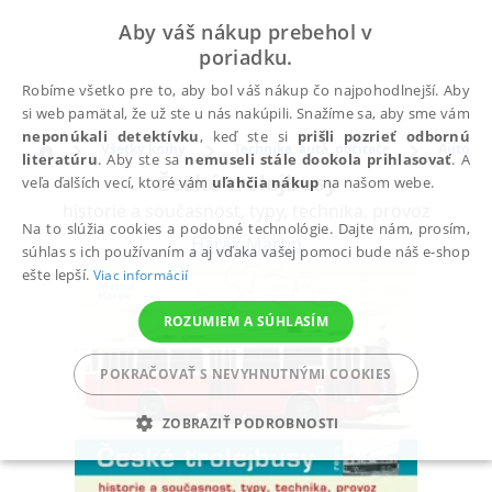
Aby váš nákup prebehol v
poriadku.
Robíme všetko pre to, aby bol váš nákup čo najpohodlnejší. Aby
si web pamätal, že už ste u nás nakúpili. Snažíme sa, aby sme vám
neponúkali detektívku
, keď ste si
prišli pozrieť odbornú
Všetky knihy
Technika, autá, počítače
Auto & 
literatúru
. Aby ste sa
nemuseli stále dookola prihlasovať
. A
České trolejbusy
veľa ďalších vecí, ktoré vám
uľahčia nákup
na našom webe.
historie a současnost, typy, technika, provoz
Na to slúžia cookies a podobné technológie. Dajte nám, prosím,
Harák Martin
súhlas s ich používaním a aj vďaka vašej pomoci bude náš e-shop
ešte lepší.
Viac informácií
ROZUMIEM A SÚHLASÍM
POKRAČOVAŤ S NEVYHNUTNÝMI COOKIES
ZOBRAZIŤ PODROBNOSTI
POTREBNÉ
ANALYTICKÉ
MARKETINGOVÉ