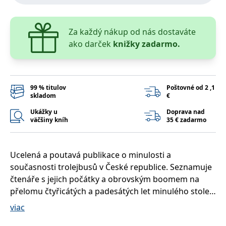
lidmi a roboty.
To je pro web
přínosné, aby
Google Privacy Policy
bylo možné
Za každý nákup od nás dostaváte
podávat platné
zprávy o
ako darček
knižky zadarmo.
používání
jejich
webových
stránek.
PHPSESSID
Zavřením
Cookie
PHP.net
99 % titulov
Poštovné od 2 ,1
prohlížeče
generovaný
www.bambook.cz
skladom
€
aplikacemi
založenými na
jazyce PHP.
Ukážky u
Doprava nad
Toto je
väčšiny kníh
35 € zadarmo
univerzální
identifikátor
používaný k
udržování
proměnných
Ucelená a poutavá publikace o minulosti a
relací uživatelů.
současnosti trolejbusů v České republice. Seznamuje
Obvykle se
jedná o
čtenáře s jejich počátky a obrovským boomem na
náhodně
vygenerované
přelomu čtyřicátých a padesátých let minulého století
číslo, jeho
a vysvětluje propad začátkem let sedmdesátých.
použití může
viac
být specifické
Popisuje technická řešení, překážky a úspěchy
pro daný web,
ale dobrým