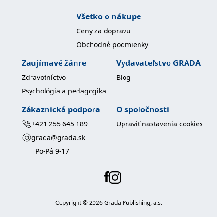
uid
.adform.net
2 měsíce
Tento soubor cookie
poskytuje jednoznačně
Všetko o nákupe
přiřazené strojově
generované ID uživatele
Ceny za dopravu
a shromažďuje údaje o
aktivitě na webu. Tato
Obchodné podmienky
data mohou být
odeslána k analýze a
hlášení třetí straně.
Zaujímavé žánre
Vydavateľstvo GRADA
Zdravotníctvo
Blog
Psychológia a pedagogika
Zákaznická podpora
O spoločnosti
+421 255 645 189
Upraviť nastavenia cookies
grada@grada.sk
Po-Pá 9-17
Copyright ©
2026
Grada Publishing, a.s.