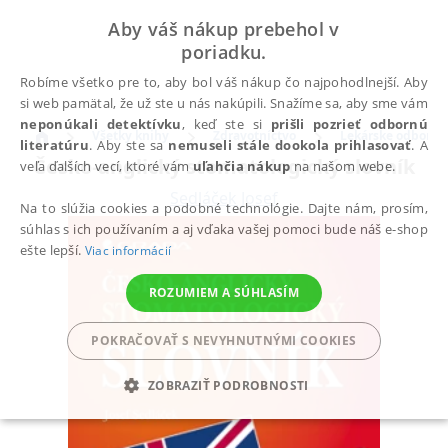
Aby váš nákup prebehol v
poriadku.
Robíme všetko pre to, aby bol váš nákup čo najpohodlnejší. Aby
si web pamätal, že už ste u nás nakúpili. Snažíme sa, aby sme vám
neponúkali detektívku
, keď ste si
prišli pozrieť odbornú
Všetky knihy
Zdravotníctvo
Lekárske odbory
literatúru
. Aby ste sa
nemuseli stále dookola prihlasovať
. A
Česko-anglický stomatologický slovník
veľa ďalších vecí, ktoré vám
uľahčia nákup
na našom webe.
Sedláček Josef
Na to slúžia cookies a podobné technológie. Dajte nám, prosím,
súhlas s ich používaním a aj vďaka vašej pomoci bude náš e-shop
ešte lepší.
Viac informácií
ROZUMIEM A SÚHLASÍM
POKRAČOVAŤ S NEVYHNUTNÝMI COOKIES
ZOBRAZIŤ PODROBNOSTI
POTREBNÉ
ANALYTICKÉ
MARKETINGOVÉ