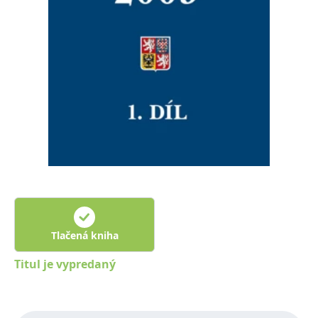
FUNKČNÉ
NEZARADENÉ SÚBORY
Potrebné
Analytické
Marketingové
Funkčné
Nezaradené súbory
Nevyhnutné súbory cookie umožňujú základné funkcie webovej stránky,
ako je prihlásenie používateľa a správa účtu. Bez nevyhnutných súborov
cookie nie je možné webové stránky správne používať.
Poskytovateľ /
Platnosť
Názov
Popis
Doména
končí
ASP.NET_SessionId
Zavřením
Tento soubor
Microsoft
prohlížeče
cookie
Corporation
zachovává stav
www.grada.sk
relace
návštěvníka
Tlačená kniha
napříč
požadavky na
Titul je vypredaný
stránku.
__cf_bm
30 minut
Tento soubor
Cloudflare Inc.
cookie se
.heureka.cz
používá k
rozlišení mezi