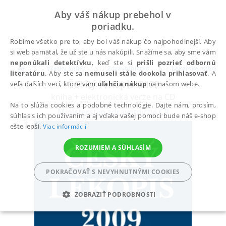
Aby váš nákup prebehol v
poriadku.
Robíme všetko pre to, aby bol váš nákup čo najpohodlnejší. Aby
si web pamätal, že už ste u nás nakúpili. Snažíme sa, aby sme vám
neponúkali detektívku
, keď ste si
prišli pozrieť odbornú
Všetky knihy
Zdravotníctvo
Lekárske odbory
literatúru
. Aby ste sa
nemuseli stále dookola prihlasovať
. A
Český lékopis 2009
veľa ďalších vecí, ktoré vám
uľahčia nákup
na našom webe.
kniha + elektronická verze na CD
Na to slúžia cookies a podobné technológie. Dajte nám, prosím,
Ministerstvo zdravotnictví ČR
súhlas s ich používaním a aj vďaka vašej pomoci bude náš e-shop
ešte lepší.
Viac informácií
ROZUMIEM A SÚHLASÍM
POKRAČOVAŤ S NEVYHNUTNÝMI COOKIES
ZOBRAZIŤ PODROBNOSTI
POTREBNÉ
ANALYTICKÉ
MARKETINGOVÉ